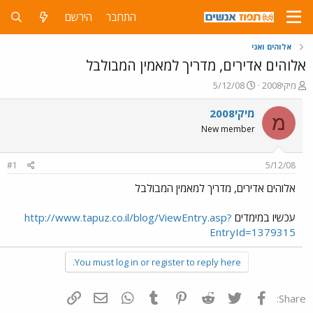
התחבר
הירשם
אלוהים ואני
אלוהים אדירים, מדריך למאמין המבולבל
פ
פ
מיקי2008
5/12/08
ו
ו
ת
ר
מיקי2008
מ
ח
ס
New member
ה
ם
נ
ב
ו
ת
#1
5/12/08
ש
א
א
ר
אלוהים אדירים, מדריך למאמין המבולבל
י
ך
עכשיו במימדים
http://www.tapuz.co.il/blog/ViewEntry.asp?
EntryId=1379315
You must log in or register to reply here.
פייסבוק
Twitter
Reddit
Pinterest
Tumblr
WhatsApp
דואר אלקטרוני
הוסף קישור
Share: