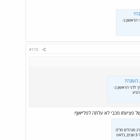
נה?
בחמש העונות הקודמות רשם לונדברג 129 הופעות במפעל הבכיר באירופה עם ממוצעים של 9 נקודות, 2.2 ריבאונדים ו-2.2 אסיסטים ב-21 דקות למשחק. הדני לא יצטרף לשבוע
 הראשון ב-
#170
 העונה?
ך לדני הראשון ב-
ג מנהלים מו"מ
ממושך עם המועדון, אך הפערים הכספיים בין הצדדים עדיין משמעותיים. לונדברג דורש 11 מיליון דולר ל-3 שנים, בלאט