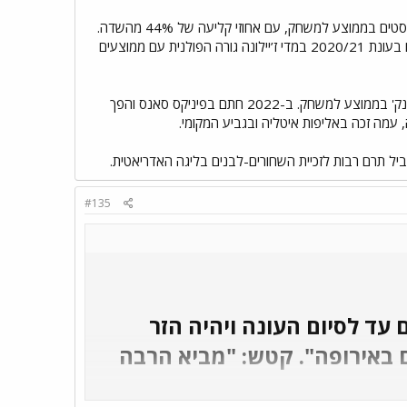
לאחר מכן עבר לספרד, שם שיחק במנרסה בעונת 2017/18, ורשם 11.1 נקודות, 4 ריבאונדים ו-2 אסיסטים בממוצע למשחק, עם אחוזי קליעה של 44% מהשדה.
הוא ביסס את מעמדו כשחקן עם יכולת חדירה מצוינת וקליעה מבחוץ. את פריצת הדרך הגדולה שלו רשם בעונת 2020/21 במדי ז’יילונה גורה הפולנית עם ממוצעים
היכולת המרשימה פתחה ללונדברג את הדלת לצסק"א מוסקבה, שם גם החל את דרכו ביורוליג עם 9.1 נק' בממוצע למשחק. ב-2022 חתם בפיניקס סאנס והפך
#135
ופה, חתם עד לסיום העונה ויהיה הזר
 באירופה". קטש: "מביא הרבה