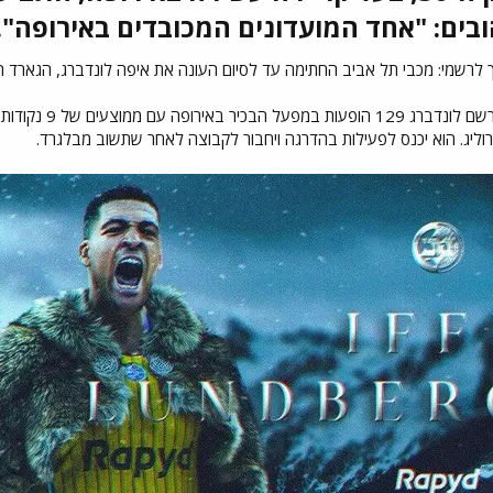
ים: "אחד המועדונים המכובדים באירופה". ק
כבי תל אביב החתימה עד לסיום העונה את איפה לונדברג, הגארד הדני (30, 1.93 מ'), ששוחרר בסוף השבוע מפרטיזן
וליג. הוא יכנס לפעילות בהדרגה ויחבור לקבוצה לאחר שתשוב מבלגרד.