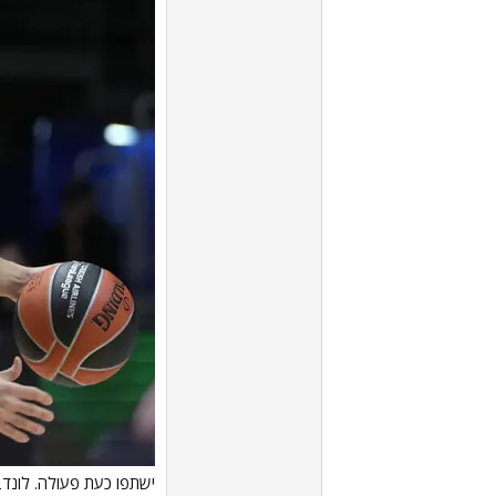
ישתפו כעת פעולה. לונדברג ובלאט (inovic