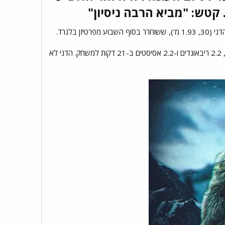
טש: "מביא הרבה ניסיון"​
 בלגרד.
בחמש העונות הקודמות רשם לונדברג 129 הופעות במפעל הבכיר באירופה עם ממוצעים של 9 נקודות, 2.2 ריבאונדים ו-2.2 אסיסטים ב-21 דקות למשחק. הדני לא