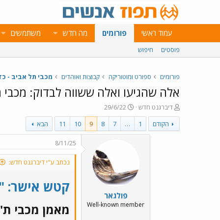
עמוד ראשי
פורומים
מה חדש
משתמשים
פוסטים
חיפוש
פורומים
ספורט ומוטוריקה
קבוצות ואוהדים
מכבי תל אביב - כד
אלה שהגיעו ואלה ששווה לבדוק: מכבי
פ
פ
דיברגנט חדש
29/6/22
ו
ו
הקודם
1
…
7
8
9
10
11
הבא
ת
ר
ח
ס
ה
ם
8/11/25
נ
ב
ו
ת
נכתב ע"י דיברגנט חדש:
ש
א
א
ר
קטש אישר: "ל
י
פולגאר
ך
Well-known member
מאמן מכבי ת"