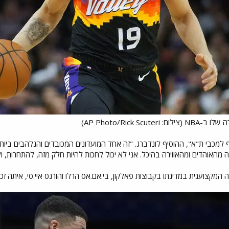
AP Photo/Rick Scu)
 למכבי ת"א", ההוסיף לונדברג. "זה אחד המועדונים המכובדים והנלהבים בי
מהאוהדים ומהאווירה בהיכל. אני לא יכול לחכות להיות חלק מזה, להתחרות, ו
מקצוענית במדינתו בקבוצות פאלקון, בי.אם.אס הרלו והורנס איי.סי, איתה זכה באלי