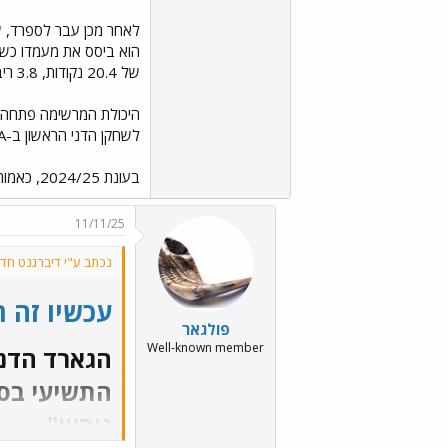
של 20.4 נקודות, 3.8 ריבאונדים ו-5.4 אסיסטים למשחק, לצד 38% מעבר לקשת.
לשחקן הדני הראשון ב-NBA. הוא שיחק בארבעה משחקים, אבל שב לאירופה והצטרף לווירטוס בולוניה, עמה זכה באליפות איטליה ובגביע המקומי.
בעונת 2024/25, כאמור, שיחק בפרטיזן בלגרד אצל ז'ליקו אובראדוביץ' וסיפק 9 נקודות לערב, כשבמקביל תרם רבות לזכיית השחורים-לבנים בליגה האדריאטית.
11/11/25
נכתב ע"י דיברגנט חד
עכשיו זה 
פולגאר
Well-known member
התשיעי בסג
ניסיון"​