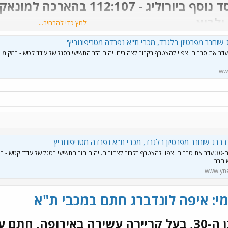
מתוסכל מהפסד נוסף ביורוליג - 
לביא​
לחץ כדי להרחיב...
 שוחרר מפרטיזן בלגרד, מכבי ת"א נפרדה מטריפונוביץ'
גארד בן ה-30 עוזב את סרביה וצפוי להצטרף בקרוב לצהובים. יהיה הזר התשיעי בסגל של עודד קטש - במקומו
www
דברג שוחרר מפרטיזן בלגרד, מכבי ת"א נפרדה מטריפונוביץ'
הגארד בן ה-30 עוזב את סרביה וצפוי להצטרף בקרוב לצהובים. יהיה הזר התשיעי בסגל של עודד קטש - 
וחרר
www.ynet
י: איפה לונדברג חתם במכבי ת"א
הגארד הדני בן ה-30, בעל קריירה עשירה באירופ