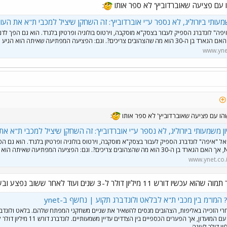
 עם פציעה שאוברדוביץ' לא ספר אותו
:
: מכבי תל אביב החתימה עד לסיום העונה את איפה לונדברג, הגארד הדני (30, 1.93 מ'), ששוחרר בסוף השבוע מפרטיזן בלגרד.
שמעותי ביורוליג, לא נספר ע"י אוברדוביץ': זה השחקן שיציל למכבי ת"א את העו
יפה" לונדברג הספיק לעבור בצסק"א מוסקבה, וירטוס בולוניה ופרטיזן בלגרד. הוא גם הפך לדני
יכנס לפעילות בהדרגה ויחבור לקבוצה לאחר שתשוב מבלגרד.
www.ynet
הו עם פציעה שאוברדוביץ' לא ספר אותו
:
ון משמעותי ביורוליג, לא נספר ע"י אוברדוביץ': זה השחקן שיציל למכבי ת"א את
אל "איפה" לונדברג הספיק לעבור בצסק"א מוסקבה, וירטוס בולוניה ופרטיזן בלגרד. הוא גם הפ
פתיעה שאיתה הוא הגיע
www.ynet.co.i
מיליון דולר ל-3 שנים ועוד לאחר ששוב נפצע ובשל פציעתו מכבי לא עלתה לפלייאוף:
 המו"מ בין מכבי ת"א לבלאט ולונדברג תקוע | נחשף ב-ynet
רי הזכייה באליפות, הצהובים מנסים להשאיר את שניים משחקני המפתח שלהם. בלאט ולונדבר
א. לונדברג (צילום: באדיבות מכבי ת"א)