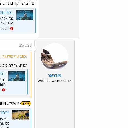
תמוה, שלוקחים מישהו
זה היה באוויר ועכשיו הפך לרשמי
ניסיון מ
גבריאל "א
הכפול ביורוליג. הוא 
NBA, אך האם הגארד בן ה-30 הוא מה שהצהובים צריכים?. וגם: הפציעה המפתיעה שאיתה הוא הגיע
3 צפייה בגלריה
.co.il
25/6/26
נכתב ע"י פולגאר:
תמוה, שלוקחים מיש
ניסי
פולגאר
גברי
Well-known member
NBA, אך האם הגארד בן ה-30 הוא מה שהצהובים צריכים?. וגם: הפציעה המ
l
תשפ"ז: ויותר תמוה שהוא עכשיו דורש 11 
ייפתר?
רגע אח
הרכש החדש של מכבי ת"
1.5 מיליון דולר לעונה