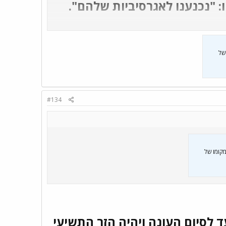
112:107 בהארכה למונאקו: "נכנענו לאגרסיביות שלהם".
 של
#134
במקומו של
ה, חתם עד לסיום העונה ויהיה הזר התשיעי