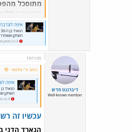
מחמאות לליף ו
איפה לונדברג
ה
השחקן ששוחרר
.ynet.co.il
10/11/25
נכתב ע"י פולגאר:
איפה לונ
דיברגנט חדש
השחקן שש
Well-known member
.co.il
עכשיו זה רשמ