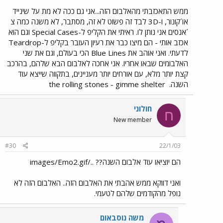
ממש התאכזבתי מהאלבום הזה...אני גם ככה לא מת על שינייד
או´קונור, ו-3D לבד זה פשוט לא זה, מסתבר, לא משנה כמה צ
´אנסים אני נותן לו. ראיתי את הקליפ ל-Special Cases וגם הוא
אכזב אותי - הם מיצו כבר את רעיון העובר בקליפ ל-Teardrop
לדעתי. ואני אוהב את Blue Lines הכי בעולם, וגם את שני
האלבומים שבאו אחריו. אני אחכה לאלבום הבא שלהם, בהרכב
קצת יותר מלא, עם אורחים יותר מעניינים, בתקווה שייצא עוד
השנה.
the rolling stones - gimme shelter
חולוני
ח
New member
#30
22/1/03
הם יוציאו עוד אלבום השנה?? ../images/Emo2.gif
ואני דווקא ממש אהבתי את האלבום הזה.. האלבום הזה לא
נופל מהקודמים שלהם לטעמי.
משה נוסבאום