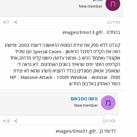
ח
New member
#27
22/1/03
בהחלט. ../images/Emo13.gif
קיבלנו ללא ספק את יצירת המופת הראשונה לשנת 2003. ומישהו
ראה את הקליפ לסינגל הראשון - Special Cases עם שינייד
אוקונור? (אתמול הראו ב-MTV NEW) פשוט קליפ מדהים..אחד
הקליפיפ היותר יפים שראיתי בשנים האחרונות.. לא נראה לי
שמאסיב אטאק מסוגלים בכלל להוציא משהו שהוא לא יצירת
מופת.. NP - Massive Attack - 100th Window - Antistar
השיר האחרון באלבום החדש.
משה נוסבאום
מ
New member
#28
22/1/03
לדעתי כן. ../images/Emo31.gif