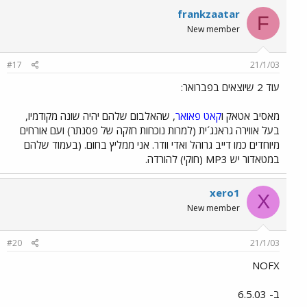
frankzaatar
F
New member
#17
21/1/03
עוד 2 שיוצאים בפברואר:
מאסיב אטאק ו
קאט פאואר
, שהאלבום שלהם יהיה שונה מקודמיו,
בעל אווירה גראנג´ית (למרות נוכחות חזקה של פסנתר) ועם אורחים
מיוחדים כמו דייב גרוהל ואדי וודר. אני ממליץ בחום. (בעמוד שלהם
במטאדור יש MP3 (חוקי) להורדה.
xero1
X
New member
#20
21/1/03
NOFX
ב- 6.5.03