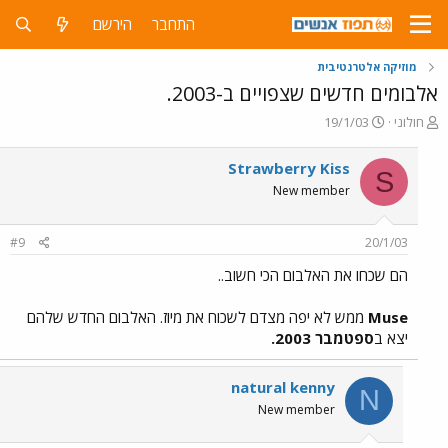
התחבר
הירשם
מוזיקה אלטרנטיבית
אלבומים חדשים שצפויים ב-2003.
פ
פ
חולוני
19/1/03
ו
ו
ת
ר
Strawberry Kiss
S
ח
ס
New member
ה
ם
נ
ב
ו
ת
#9
20/1/03
ש
א
א
ר
הם שכחו את האלבום הכי חשוב..
י
ך
Muse
ממש לא יפה מצדם לשכוח את מיוז. האלבום החדש שלהם
יצא ב
ספטמבר 2003.
natural kenny
N
New member