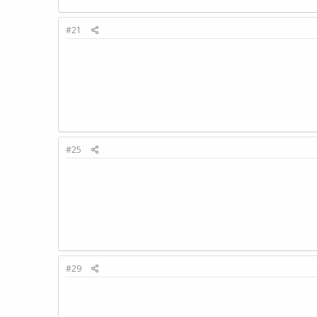
#21
#25
#29