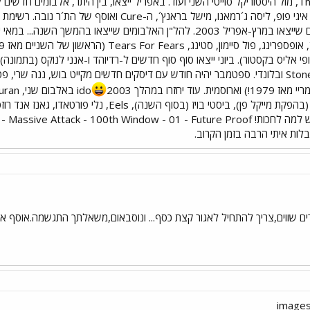
חזרו במהלך 2003
הבקסטריט בויז, Outkast, ליז פייר (בהפקת מייקל פן), 
לות איתי הרבה בזמן הקרוב.
ים שווים,צריך להתחיל לאגור קצת כסף... ונוסבאום,משאלתך התגשמה.אוסף אולט