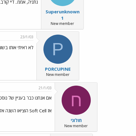
נתניה, אממ.. דיי קורב. אני גם רוצה לקנו
Superunknown
1
New member
23/1/03
P
לא ראיתי אותו בשום
PORCUPINE
New member
21/1/03
ח
אם אנחנו כבר בעניין של נוסטל
אז Soft Cell הוציאו השנה אלבום חדש, מישהו שמע
חולוני
New member