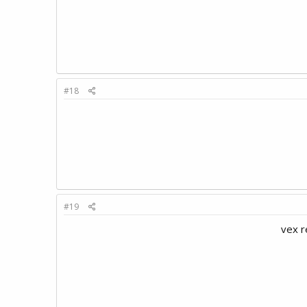
#18
#19
vex r