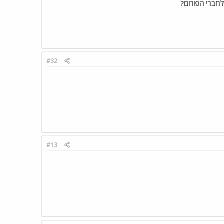
#32
#13