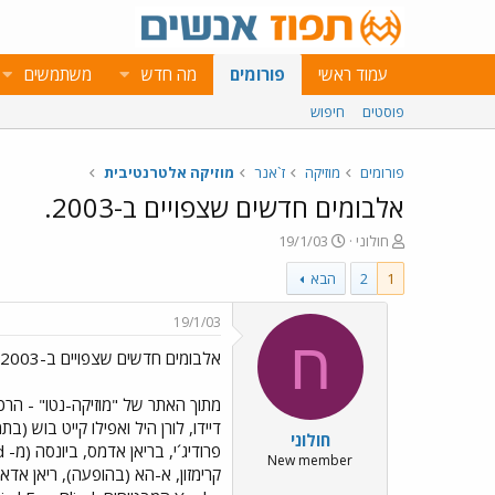
עמוד ראשי
פורומים
מה חדש
משתמשים
פוסטים
חיפוש
פורומים
מוזיקה
ז`אנר
מוזיקה אלטרנטיבית
אלבומים חדשים שצפויים ב-2003.
פ
פ
חולוני
19/1/03
ו
ו
1
2
הבא
ת
ר
ח
ס
ה
ם
19/1/03
נ
ב
ח
אלבומים חדשים שצפויים ב-2003.
ו
ת
ש
א
א
ר
י
חולוני
ך
New member