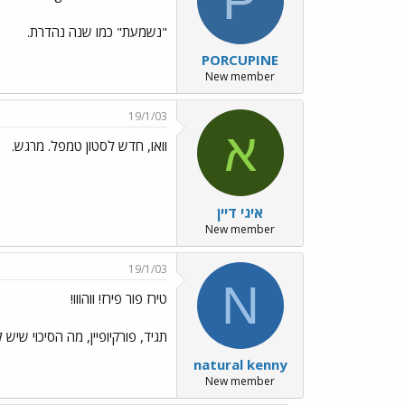
P
"נשמעת" כמו שנה נהדרת.
PORCUPINE
New member
19/1/03
א
וואו, חדש לסטון טמפל. מרגש.
איגי דיין
New member
19/1/03
N
טירז פור פירז! ווהווו!
תגיד, פורקיופיין, מה הסיכוי שי
natural kenny
New member