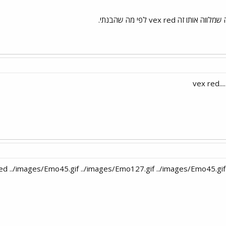
ה vex red לפי מה שהבנתי.
vex red..
ed ../images/Emo45.gif ../images/Emo127.gif ../images/Emo45.gif