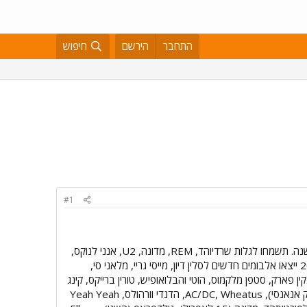
התחבר
הירשם
חיפוש
#1
מתוך האתר של "מוזיקה-נטו" - הרכבנו עבורכם רשימה של כל האלבומים החשובים שכבר יש מידע על יציאתם השנה. תשמחו לגלות שרדיוהד, REM, מדונה, U2, אנני לנוקס,
דיידו, לורן היל ואפילו קייט בוש (בתמונה) יוציאו אלבומים חדשים! להל"ן חלק ראשון של הרשימה: בחודש מרץ 2003 ייצאו אלבומים חדשים לסלין דיון, מייסי גריי, מלאני סי,
מפלי רד, הקרדיגנס, לינקין פארק, סטפן מלקמוס, הוטי והבלואופיש, טורין ברייקס, קינג
קרימזון, א-הא (בהופעה), ריאן אדאמס, מריה קארי (רמיקסים), Era (השלישי), סטראופוניקס, מולוקו, Skin (מסקאנק אנאנסי), AC/DC, Wheatus, הדנדי וורהולס, Yeah Yeah