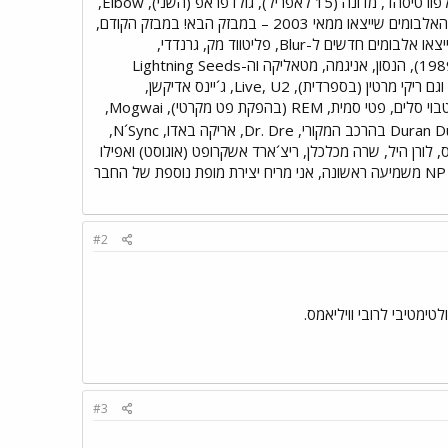
Yeahs המבטיחים, Third Eye Blind, מול היסטוריקל סוייטי השני ועוד. באפריל ייצאו, בין היתר, אלבומים חדשים לפורטיסהד, מדונה (15 לאפריל), גולדפראפ (השני), Elbow,
פיט יורן, White Stripes, מיט לוף, איגי פופ, ליסה ג´רמאנו, מישל בראנץ´, ה-Cure ואוסף של הת´ר נובה. רשימת האלבומים שייצאו ממאי 2003 – במבזק הבא! במבזק הקודם,
סיפרנו לכם על האלבומים החשובים שייצאו במרץ-אפריל 2003. להל"ן האלבומים שייצאו בהמשך השנה... במאי ייצאו אלבומים חדשים ל-Blur, פליטווד מק, גרנדדי,
סטארסיילור, Staind, מרי ג´יי בלייג´, אופספרינג, פול סיימון, סטינג, Tears For Fears (הראשון של השניים מאז 1989), הנסון, אניגמה, מטאליקה וה-Lightning Seeds
(בהשתתפות חברים ממרקורי רב וסופי אליס בקסטור). ביוני ייצאו סוף סוף חדשים ל-רדיוהד ו-אנני לנוקס (בתמונה) וגם ריקי מרטין (בספרדית), Live, U2, ג´יינס אדיקשן,
הסטרוקס השני, Stone Temple Pilots ובלונדי. ספטמבר יהיה חודש עם דיסקים חדשים מקייט בוש, ננה שרי, פטבוי סלים, פטי סמית, REM (בהפקת פט מקרטי), Mogwai,
ido באלבום שני, Duran Duran בהרכב המקורי, Dr. Dre, אריקה באדו, N´Sync,
ביסטי בויז (בסוף השנה), Eels, נלי פורטאדו, גאנז אנד רוזס, לורן היל, שרה מכלכלן, ריצ´ארד אשקרופט (אוגוסט) ואפילו
אוסף של רובי וויליאמס בנובמבר. יש למה לחכות! NP - Massive Attack - 100th Window - 01 - Future Proof משמיעה ראשונה, אני מריח יצירת מופת נוספת של החבר
#2
ימטיבי לרובי וויליאמס.
#3