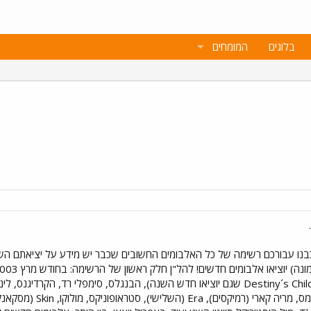
בלוגים
המומחים
פרודיג´י, בריאן אדמס, ביונסה (מ- Destiny´s Child שגם יוציאו חדש השנה), הבנגלס, סי