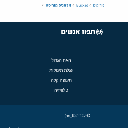
פורומים
Bucket
אלאניס מוריסט
האח הגדול
עגלת תינוקות
תעופה קלה
טלוויזיה
עברית (he_IL)