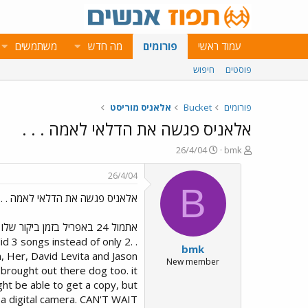
עמוד ראשי
פורומים
מה חדש
משתמשים
פוסטים
חיפוש
פורומים
Bucket
אלאניס מוריסט
אלאניס פגשה את הדלאי לאמה . . .
פ
פ
26/4/04
bmk
ו
ו
ת
ר
26/4/04
ח
ס
B
אלאניס פגשה את הדלאי לאמה . . .
ה
ם
נ
ב
ו
ת
ש
א
did 3 songs instead of only 2.
bmk
א
ר
n, Her, David Levita and Jason
י
New member
 brought out there dog too. it
ך
ight be able to get a copy, but
a digital camera. CAN'T WAIT.