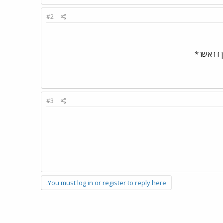
#2
 דראשר*
#3
You must log in or register to reply here.