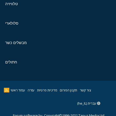
טלוויזיה
סלולארי
מבשלים כשר
חתולים
צור קשר
תקנון הפורום
מדיניות פרטיות
עזרה
עמוד ראשי
עברית (he_IL)
Forum software by
Copyright©1996-2021,Tapuz Media Ltd.