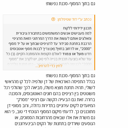
גם בתוך המסוף-סכנת נפשות!
נכתב ע"י דוד שטיפלמן:
תכנון ידידותי ללקוח
למה מענישים אנשים המשתמשים בתחבורה ציבורית
ומאלצים אותם לעשות את הדרך המרתוני הזאת מרציפי
הרכבת בתחנת סבידור עד לרציפים שבתוך או על יד מסוף
"2000", או לרחוב בחוץ? (א) צריך לבנות מסוף אוטבוסים
חדש
מעל או צמוד
לאולם הקופות וההמתנה הקיים. (ב) כל
עוד שלא בוצעה תכנית בנייה לפי (א), יש לקרב את "מסוף
2000" לכניסה לתחנה במפלס הרחוב - כמו תחנת גולדרס
לחץ כדי להרחיב...
גרין, ויקטוריה ועוד רבות. גם בקניון איילון, אין זו אלא
השפלה, שמי שנוסע באוטובוס צריך לחצות מאות מטרים
גם בתוך המסוף-סכנת נפשות!
של חניית רכב פרטי על מנת להגיע לתחנות.
דוגמה
בגלל התפיסה הארכאית של דן שלפיה לכל קו מהראשי
חיובית:
תחנות האוטובוסים הצמודות לכניסה לקניון מלחה
לשולי, תהיה תחנת מוצא משלו, מביאה לכך שהולכי רגל
(כמו בברנט קרוס). רואים? גם בארץ אפשר אחרת!
משוטטים בין רציפים בהם חונים האוטובוסים, והסכנה
ברורה. זאת גם הבעייה הקשה עם רציפי "מסרק"
המיועדים לקוים עירוניים בתדירות גדולה, ורוב מסופי דן
מתוכננים כך. לדעתי מיקום המסוף הנוכחי די טוב, כי הוא
גם משרת את אלו שבאים מהרחובות הסמוכים, או
הנוסעים שיורדים בתחנות של הקוים הבינעירוננים