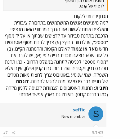
העבירו אותו לתוך המסוף
לרציף של קו 32
תכנון ידידותי ללקוח
למה מענישים אנשים המשתמשים בתחבורה ציבורית
ומאלצים אותם לעשות את הדרך המרתוני הזאת מרציפי
הרכבת בתחנת סבידור עד לרציפים שבתוך או על יד מסוף
"2000", או לרחוב בחוץ? (א) צריך לבנות מסוף אוטבוסים
חדש
מעל או צמוד
לאולם הקופות וההמתנה הקיים. (ב)
כל עוד שלא בוצעה תכנית בנייה לפי (א), יש לקרב את
"מסוף 2000" לכניסה לתחנה במפלס הרחוב - כמו תחנת
גולדרס גרין, ויקטוריה ועוד רבות. גם בקניון איילון, אין זו אלא
השפלה, שמי שנוסע באוטובוס צריך לחצות מאות מטרים
של חניית רכב פרטי על מנת להגיע לתחנות.
דוגמה
חיובית:
תחנות האוטובוסים הצמודות לכניסה לקניון מלחה
(כמו בברנט קרוס). רואים? גם בארץ אפשר אחרת!
seffic
S
New member
#7
5/1/03