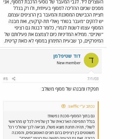
העוצרים ליד. לגבי המעבר של נוסעי הרכבת למסוף, אני
מסכים שכיום ההליכה למסוף בעייתית, ולו רק בגלל
חציית הכבישים המסוכנת והמעבר בין הרציפים עצמם.
יש להקים "מעבר בטוח" (אולי תת-קרקעי), ואת מבנה
המסוף עצמו לשנות לגמרי, כלומר לבנות גם רציפי
"שיניים". ממילא המדיניות כיום לצמצם את פעילותם של
המיפרקיים, כך שבעיית התימרון במסוף לא כזאת קריטית.
דוד שטיפלמן
ד
New member
#8
7/1/03
תפקידו ומבנהו של מסוף משולב
נכתב ע"י seffic:
גם בתוך המסוף-סכנת נפשות!
בגלל התפיסה הארכאית של דן שלפיה לכל קו מהראשי
לשולי, תהיה תחנת מוצא משלו, מביאה לכך שהולכי רגל
משוטטים בין רציפים בהם חונים האוטובוסים, והסכנה
ברורה. זאת גם הבעייה הקשה עם רציפי "מסרק"