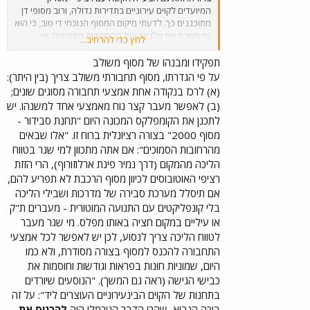
המיועדים לקוים עירוניים בתדירות גדולה, ורוב מסופי דן
מתוכננים כך. לדעתי מיקום המסוף הנוכחי די טוב, כי הוא
גם משרת את אלו שבאים מהרחובות הסמוכים, או
לחץ כדי להרחיב...
הנוסעים שיורדים בתחנות של הקוים הבינעירוננים
העוצרים ליד. לגבי המעבר של נוסעי הרכבת למסוף, אני
תפקידו ומבנהו של מסוף משולב
מסכים שכיום ההליכה למסוף בעייתית, ולו רק בגלל
על פי הגדרתו, מסוף תחבורתי משולב צריך (בין היתר):
חציית הכבישים המסוכנת והמעבר בין הרציפים עצמם.
(א) לרכז בנקודה אחת אמצעי תחבורה מסוגים שונים;
יש להקים "מעבר בטוח" (אולי תת-קרקעי), ואת מבנה
(ב) לאפשר מעבר קצר נוח מאמצעי אחד למשנהו. יש
המסוף עצמו לשנות לגמרי, כלומר לבנות גם רציפי
לתכנן את הקומפלקס המכונה היום "תחנת סבידור -
"שיניים". ממילא המדיניות כיום לצמצם את פעילותם של
מסוף 2000" בצורה רציונלית ברוח זו. "אלו שבאים
המיפרקיים, כך שבעיית התימרון במסוף לא כזאת קריטית.
מהרחובות הסמוכים": אם אתה מתכוון למי שגר בטווח
הליכה מהמקום (דרך נמיר פינת ארלוזורוף), הרי הזזת
רציפי האוטובוסים לכיוון מסוף הרכבת לא תפריע להם,
אם תיסלל מערכת סבירה של מדרכות ושבילי הליכה
בלי קונפליקטים עם התנועה המוטורית - מעברים ת"ק
או עיליים במקום חציה באותו מפלס. מי שגר מעבר
לטווח הליכה צריך לנסוע, לכן יש לאפשר לכל אמצעי
התחבורה להכנס למסוף בצורה מסודרת, ולא כמו
היום, שמוניות חונות בפראות וגודשות וחוסמות את
כבישי הגישה (ראה גם המשך). "הנוסעים שיורדים
בתחנות של הקוים הבינעירוניים העוצרים ליד": על זה
בוכה הנביא, שהרי הדבר הנורמלי היה
להכניס את