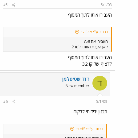
#5
5/1/03
העבירו אותו לתוך המסוף
נכתב ע"י איליה.:
העבירו את 59?
לאן העבירו אותו ולמה?
העבירו אותו לתוך המסוף
לרציף של קו 32
דוד שטיפלמן
ד
New member
#6
5/1/03
תכנון ידידותי ללקוח
נכתב ע"י seffic: