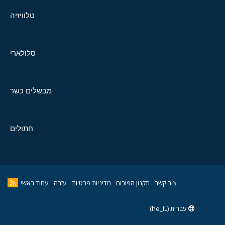
טלוויזיה
סלולארי
מבשלים כשר
חתולים
צור קשר
תקנון הפורום
מדיניות פרטיות
עזרה
עמוד ראשי
עברית (he_IL)