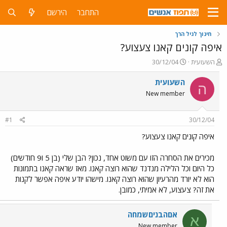
התחבר
הירשם
חינוך לגיל הרך
איפה קונים קאנו צעצוע?
פ
פ
השעועית
30/12/04
ו
ו
ת
ר
השעועית
ה
ח
ס
New member
ה
ם
נ
ב
ו
ת
#1
30/12/04
ש
א
א
ר
איפה קונים קאנו צעצוע?
י
ך
מכירים את הסחרה הזו עם משוט אחד, נכון? הבן שלי (בן 5 ו9 חודשים)
כל היום וכל הלילה מנדנד שהוא רוצה קאנו. מאז שראה קאנו בתמונות
הוא לא יורד מהרעיון שהוא רוצה קאנו. מישהו יודע איפה אפשר לקנות
את זה? צעצוע, לא אמיתי, כמובן.
אםהבניםשמחה
א
New member