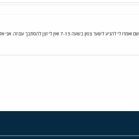
 בשעה 7-15 ואין לי זצן להסתבך עם זה. אני אלך לשם ופשוט אשאל מישהו. תודה בכל מקרה
י
שור