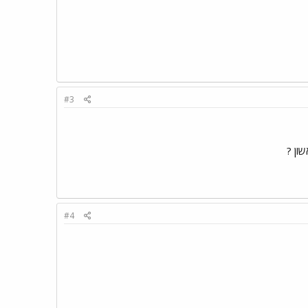
#3
ון ?
#4