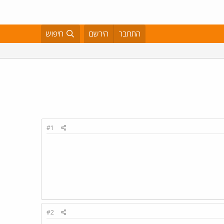
התחבר
הירשם
חיפוש
#1
#2