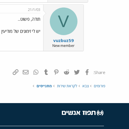
21/1/03
V
תודה, פשוט...
יש לי זימונים של מודיעין שם ואמרו לי להגיע לשער צפון
vuzbuz59
New member
פייסבוק
Twitter
Reddit
Pinterest
Tumblr
WhatsApp
דואר אלקטרונ
הוסף קי
Share:
פורומים
צבא
לקראת שירות
מתגייסים