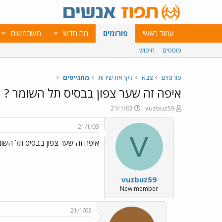
עמוד ראשי
פורומים
מה חדש
משתמשים
פוסטים
חיפוש
פורומים
צבא
לקראת שירות
מתגייסים
איפה זה שער צפון בבסיס תל השומר ?
פ
פ
21/1/03
vuzbuz59
ו
ו
ת
ר
21/1/03
ח
ס
V
איפה זה שער צפון בבסיס תל השומ
ה
ם
נ
ב
ו
ת
ש
א
vuzbuz59
א
ר
י
New member
ך
21/1/03