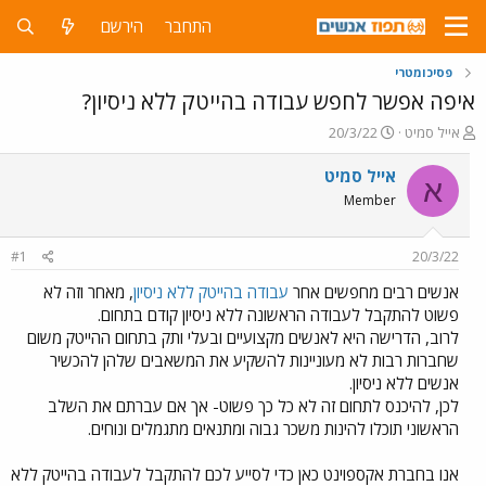
התחבר
הירשם
פסיכומטרי
איפה אפשר לחפש עבודה בהייטק ללא ניסיון?
פ
פ
אייל סמיט
20/3/22
ו
ו
ת
ר
אייל סמיט
א
ח
ס
Member
ה
ם
נ
ב
ו
ת
#1
20/3/22
ש
א
א
ר
אנשים רבים מחפשים אחר
עבודה בהייטק ללא ניסיון
, מאחר וזה לא
י
פשוט להתקבל לעבודה הראשונה ללא ניסיון קודם בתחום.
ך
לרוב, הדרישה היא לאנשים מקצועיים ובעלי ותק בתחום ההייטק משום
שחברות רבות לא מעוניינות להשקיע את המשאבים שלהן להכשיר
אנשים ללא ניסיון.
לכן, להיכנס לתחום זה לא כל כך פשוט- אך אם עברתם את השלב
הראשוני תוכלו להינות משכר גבוה ומתנאים מתגמלים ונוחים.
אנו בחברת אקספוינט כאן כדי לסייע לכם להתקבל לעבודה בהייטק ללא