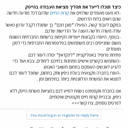
כיצד תוכלו לייעל את תהליך מציאת העבודה בהייטק
-לא מעט מועמדים שולחים את
קורות החיים
שלהם לכל מודעה חדשה
שהם רואים בלוח הדרושים.
במקום לעבוד קשה, הפעילו ״סוכן חכם״ כך שתוכלו לקבל עדכון כאשר
עולה משרה חדשה העונה על הדרישות שלכם.
-בנוסף, היעזרו בקבוצות ייעודיות הקיימות ברשתות החברתיות השונות
משום שמגייסים רבים משתמשים בפלטפורמות החברתיות כדי לסנן
מועמדים.
פתיחת פרופיל באפליקציית ״לינקדאין״ יכולה לעזור לכם.
-השתמשו בקשרים אישיים מתחנות בחייכם: לימודים, צבא ועוד כדי
להגיע לאנשים העוסקים בתחום משאבי האנוש.
-העזרו בחברה מקצועית בעלת ניסיון וותק בתחום, שתוכל לעזור לבם
למצוא את המשרות הרלוונטיות ביותר במינימום זמן .
אנו בחברת אקספוינט נשמח לסייע לכם במציאת משרות הייטק ללא
ניסיון, ובבניית קורות חיים מקצועיים ואיכותיים.
לפרטים נוספים, צרו קשר>>>
You must log in or register to reply here.