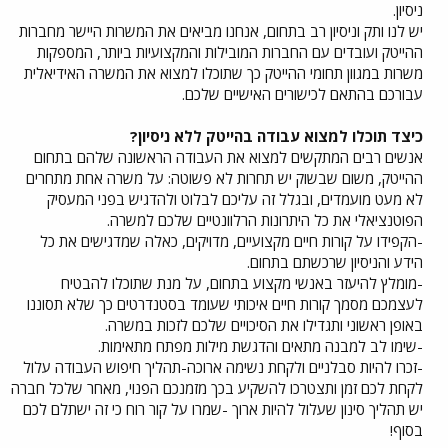
ניסיון.
יש לנו ותק וניסיון רב בתחום, אנחנו מביאים את המשרות היישר מחברות
ההייטק ועובדים עם החברות המובילות והמקצועיות ביותר, המספקות
משרות במגוון תחומי ההייטק כך שתוכלו למצוא את המשרה האידיאלית
עבורכם בהתאם לכישורים האישיים שלכם.
כיצד תוכלו למצוא עבודה בהייטק ללא ניסיון?
אנשים רבים המתקשים למצוא את העבודה הראשונה שלהם בתחום
ההייטק, משום שבשוק יש תחרות לא פשוטה: על משרה אחת מתחרים
לא מעט מועמדים, ובגלל זה עליכם לבלוט ולהדגיש בפני המעסיק
הפוטנציאלי את כל היתרונות הרלוונטיים שלכם למשרה.
-הקפידו על קורות חיים מקצועיים, מדויקים, כאלה שמדגישים את כל
הידע והניסיון שרכשתם בתחום.
-מומלץ להיעזר באנשי מקצוע בתחום, על מנת שתוכלו להבטיח
לעצמכם מסמך קורות חיים איכותי שעומד בסטנדרטים כך שלא תסוננו
באופן ראשוני ותגדילו את הסיכויים שלכם לזכות במשרה.
-שימו לב למבנה מתאים והדגשת מילות מפתח מתאימות.
-זכרו להיות סבלניים ולקחת נשימה ארוכה-תהליך חיפוש העבודה עלול
לקחת לכם זמן ותצטרכו להשקיע בכך מזמנכם הפנוי, מאחר שלכל חברה
יש תהליך סינון שעלול להיות ארוך -שמרו על קור רוח כי זה ישתלם לכם
בסוף!