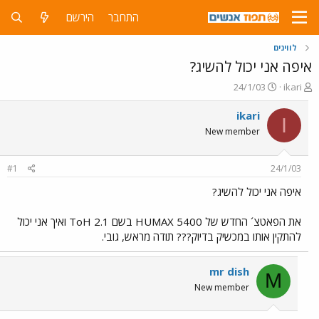
התחבר
הירשם
לווינים
איפה אני יכול להשיג?
פ
פ
24/1/03
ikari
ו
ו
ת
ר
ikari
I
ח
ס
New member
ה
ם
נ
ב
ו
ת
#1
24/1/03
ש
א
א
ר
איפה אני יכול להשיג?
י
ך
את הפאטצ´ החדש של HUMAX 5400 בשם ToH 2.1 ואיך אני יכול
להתקין אותו במכשיק בדיוק??? תודה מראש, גובי.
mr dish
M
New member