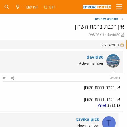
התחבר
הירשם
תחבורה ציבורית
אין רכבת ברמת השרון
פ
פ
9/6/03
david80
ו
ו
ת
הנושא נעול.
ר
ח
ס
ה
ם
david80
נ
ב
Active member
ו
ת
ש
א
א
ר
#1
9/6/03
י
ך
אין רכבת ברמת השרון
אין רכבת ברמת השרון
כתבה ב
Ynet
tzvika pick
T
New member