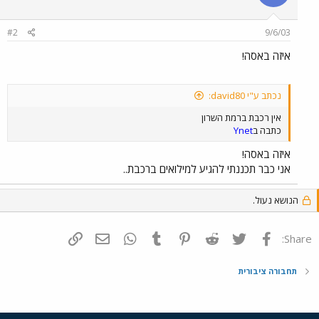
#2
9/6/03
איזה באסה!
נכתב ע"י david80:
אין רכבת ברמת השרון
כתבה ב
Ynet
איזה באסה!
אני כבר תכננתי להגיע למילואים ברכבת..
הנושא נעול.
פייסבוק
Twitter
Reddit
Pinterest
Tumblr
WhatsApp
דואר אלקטרוני
הוסף קישור
Share:
תחבורה ציבורית