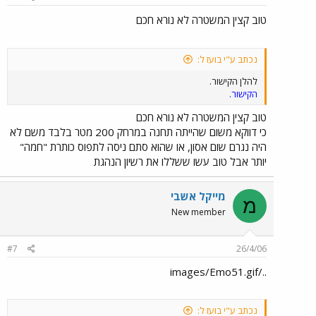
טוב קצין המשטרה לא נורא חכם
נכתב ע"י בועז ל:
להלן הקישור.
הקישור.
טוב קצין המשטרה לא נורא חכם
כי דווקא משום שהייתה תחנה במרחק 200 מטר בלבד משם לא
היה נגרם שום אסון, או שהוא סתם ניסה לתפוס כותרת "חמה"
יותר אבל טוב עשו ששללו את רשיון הנהגת
מייקל אשבי
מ
New member
#7
26/4/06
../images/Emo51.gif
נכתב ע"י בועז ל: