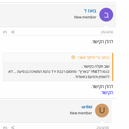
בועז ל
ב
New member
#5
26/4/06
להלן הקישור.
נכתב ע"י מייקל אשבי:
שוב תקלה בקישור..
כנסו לYNET "בארץ" -מחסום רכבת ירד נהגת המשיכה בנסיעה ... לא
להאמין והפעם באשדוד.
להלן הקישור.
הקישור.
urilei
U
New member
#6
26/4/06