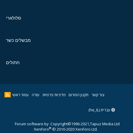
סלולארי
מבשלים כשר
חתולים
צור קשר
תקנון הפורום
מדיניות פרטיות
עזרה
עמוד ראשי
עברית (he_IL)
Forum software by
Copyright©1996-2021,Tapuz Media Ltd.
®
XenForo
© 2010-2020 XenForo Ltd.