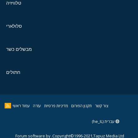
טלוויזיה
סלולארי
מבשלים כשר
חתולים
צור קשר
תקנון הפורום
מדיניות פרטיות
עזרה
עמוד ראשי
עברית (he_IL)
Forum software by
Copyright©1996-2021,Tapuz Media Ltd.