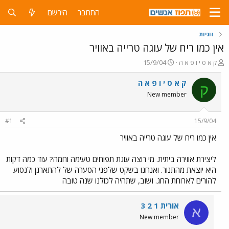
התחבר
הירשם
זוגיות
אין כמו ריח של עוגה טרייה באוויר
פ
פ
ק א ס י ו פ א ה
15/9/04
ו
ו
ת
ר
ק א ס י ו פ א ה
ק
ח
ס
New member
ה
ם
נ
ב
ו
ת
#1
15/9/04
ש
א
א
ר
אין כמו ריח של עוגה טרייה באוויר
י
ך
ליצירת אווירה ביתית. מי רוצה עוגת תפוחים טעימה וחמה? עוד כמה דקות
היא יוצאת מהתנור. ואנחנו בשקט שלפני הסערה של להתארגן ולנסוע
להורים לארוחת החג. ושוב, שתהיה לכולנו שנה טובה
אורית 1 2 3
א
New member