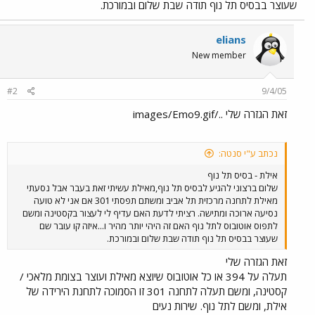
שעוצר בבסיס תל נוף תודה שבת שלום ובמורכת.
elians
New member
#2
9/4/05
זאת הגזרה שלי ../images/Emo9.gif
נכתב ע"י סנטה:
אילת - בסיס תל נוף
שלום ברצוני להגיע לבסיס תל נוף,מאילת עשיתי זאת בעבר אבל נסעתי
מאילת לתחנה מרכזית תל אביב ומשתם תפסתי 301 אם אני לא טועה
נסיעה ארוכה ומתישה. רציתי לדעת האם עדיף לי לעצור בקסטינה ומשם
לתפוס אוטובוס לתל נוף האם זה היהי יותר מהיר ו...איזה קו עובר שם
שעוצר בבסיס תל נוף תודה שבת שלום ובמורכת.
זאת הגזרה שלי
תעלה על 394 או כל אוטובוס שיוצא מאילת ועוצר בצומת מלאכי /
קסטינה, ומשם תעלה לתחנה 301 זו הסמוכה לתחנת הירידה של
אילת, ומשם לתל נוף. שירות נעים