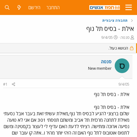
התחבר
הירשם
תחבורה ציבורית
אילת - בסיס תל נוף
פ
פ
סנטה
9/4/05
ו
ו
ת
ר
הנושא נעול.
ח
ס
ה
ם
סנטה
ס
נ
ב
New member
ו
ת
ש
א
א
ר
#1
9/4/05
י
ך
אילת - בסיס תל נוף
אילת - בסיס תל נוף
שלום ברצוני להגיע לבסיס תל נוף,מאילת עשיתי זאת בעבר אבל נסעתי
מאילת לתחנה מרכזית תל אביב ומשתם תפסתי 301 אם אני לא טועה
נסיעה ארוכה ומתישה. רציתי לדעת האם עדיף לי לעצור בקסטינה ומשם
לתפוס אוטובוס לתל נוף האם זה היהי יותר מהיר ו...איזה קו עובר שם