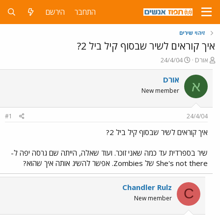
התחבר
הירשם
זיהוי שירים
איך קוראים לשיר שבסוף קיל ביל 2?
פ
פ
אורD
24/4/04
ו
ו
ת
ר
אורD
א
ח
ס
New member
ה
ם
נ
ב
ו
ת
#1
24/4/04
ש
א
א
ר
איך קוראים לשיר שבסוף קיל ביל 2?
י
ך
שיר בספרדית עד כמה שאני זוכר. ועוד שאלה, הייתה שם גרסה יפה ל-
She's not there של Zombies. אפשר להשיג אותה איך שהוא?
Chandler Rulz
C
New member