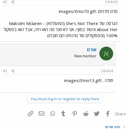
#2
24/4/04
סרט מדהים../images/Emo70.gif
הגרסה של She's Not There (המעולה!!): Malcolm Mclaren -
About Her והשיר בסוף, אני לא זוכר מה הוא היה, אבל הוא בפסקול
100% (והפסקולים של טרנטינו הם חובה!)
אורD
א
New member
#3
24/4/04
תודה ../images/Emo13.gif
You must log in or register to reply here.
פייסבוק
Twitter
Reddit
Pinterest
Tumblr
WhatsApp
דואר אלקטרוני
הוסף קישור
Share:
זיהוי שירים