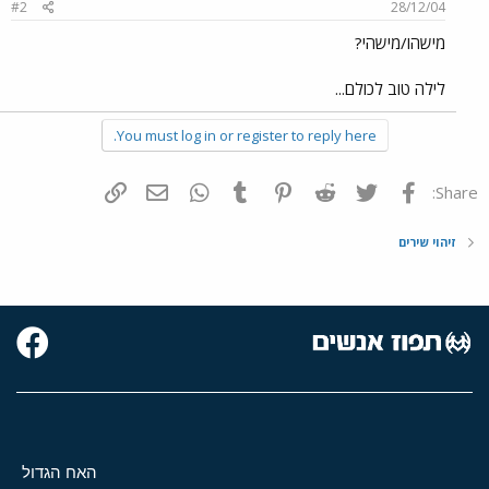
#2
28/12/04
מישהו/מישהי?
לילה טוב לכולם...
You must log in or register to reply here.
פייסבוק
Twitter
Reddit
Pinterest
Tumblr
WhatsApp
דואר אלקטרוני
הוסף קישור
Share:
זיהוי שירים
האח הגדול