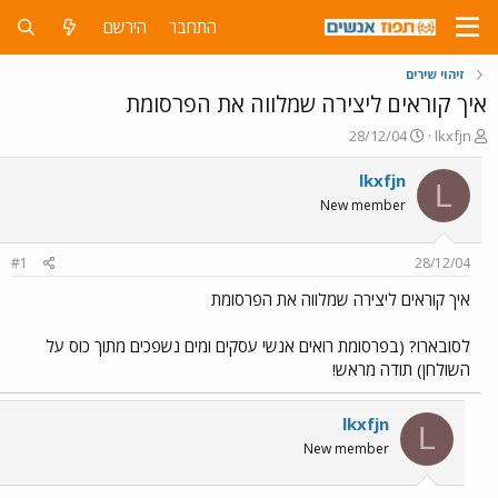
התחבר
הירשם
זיהוי שירים
איך קוראים ליצירה שמלווה את הפרסומת
פ
פ
28/12/04
lkxfjn
ו
ו
ת
ר
lkxfjn
L
ח
ס
New member
ה
ם
נ
ב
ו
ת
#1
28/12/04
ש
א
א
ר
איך קוראים ליצירה שמלווה את הפרסומת
י
ך
לסובארו? (בפרסומת רואים אנשי עסקים ומים נשפכים מתוך כוס על
השולחן) תודה מראש!
lkxfjn
L
New member