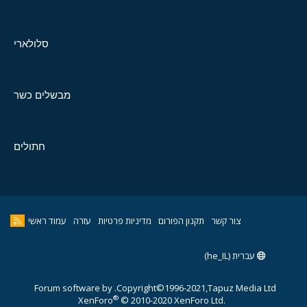
סלולארי
מבשלים כשר
חתולים
צור קשר
תקנון הפורום
מדיניות פרטיות
עזרה
עמוד ראשי
עברית (he_IL)
Forum software by
Copyright©1996-2021,Tapuz Media Ltd.
®
XenForo
© 2010-2020 XenForo Ltd.