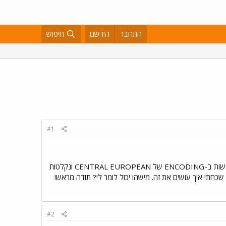
התחבר
הירשם
חיפוש
#1
כשאני מקלידה ב-WORD באנגלית, אני מקבלת מרכאות מסולסלות, שאח"כ בהעתקה והדבקה באינטרנט משתבשות ב-ENCODING של CENTRAL EUROPEAN ונקלטות
#2