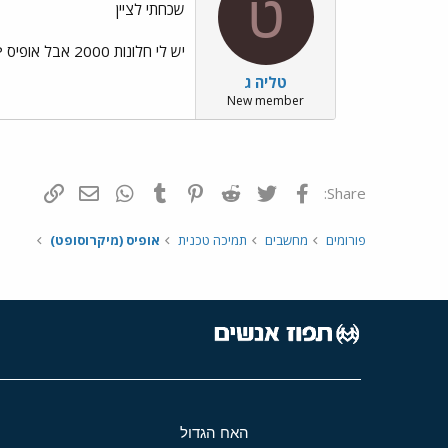
ט
שכחתי לציין
יש לי חלונות 2000 אבל אופיס XP.
טליה ג
New member
פייסבוק
Twitter
Reddit
Pinterest
Tumblr
WhatsApp
דואר אלקטרונ
הוסף קי
Share:
פורומים
מחשבים
תמיכה טכנית
אופיס (מיקרוסופט)
האח הגדול