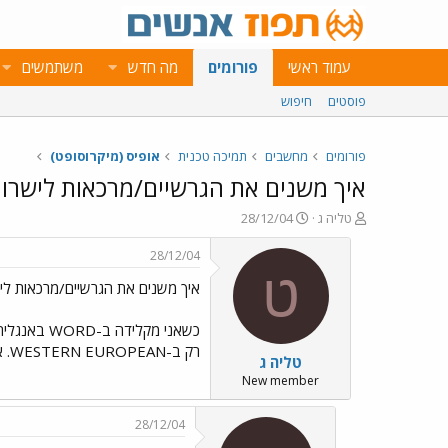
עמוד ראשי
פורומים
מה חדש
משתמשים
פוסטים
חיפוש
פורומים
מחשבים
תמיכה טכנית
אופיס (מיקרוסופט)
איך משנים את הגרשיים/מרכאות לישרו
פ
פ
טליה ג
28/12/04
ו
ו
ת
ר
28/12/04
ח
ס
ט
איך משנים את הגרשיים/מרכאות לי
ה
ם
נ
ב
ו
ת
ש
א
רק ב-WESTERN EUROPEAN. אני יודעת שיש דרך ב-WORD לשנות את ברירת המחדל למרכאות ישרות, אבל שכחתי איך עושים את זה. מישהו יכול לומר לי? תודה מראש!
טליה ג
א
ר
י
New member
ך
28/12/04