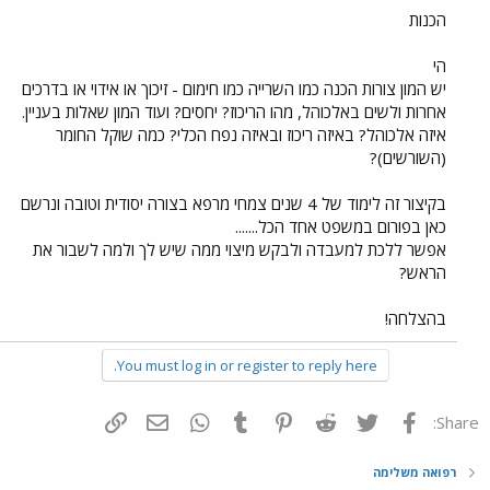
הכנות
הי
יש המון צורות הכנה כמו השרייה כמו חימום - זיכוך או אידוי או בדרכים
אחרות ולשים באלכוהל, מהו הריכוז? יחסים? ועוד המון שאלות בעניין.
איזה אלכוהל? באיזה ריכוז ובאיזה נפח הכלי? כמה שוקל החומר
(השורשים)?
בקיצור זה לימוד של 4 שנים צמחי מרפא בצורה יסודית וטובה ונרשם
כאן בפורום במשפט אחד הכל.......
אפשר ללכת למעבדה ולבקש מיצוי ממה שיש לך ולמה לשבור את
הראש?
בהצלחה!
You must log in or register to reply here.
פייסבוק
Twitter
Reddit
Pinterest
Tumblr
WhatsApp
דואר אלקטרוני
הוסף קישור
Share:
רפואה משלימה