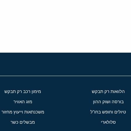
י
שור
הלוואות רק תבקש
מימון רכב רק תבקש
בורסה ושוק ההון
מזג האוויר
טיולים וחופש בחו"ל
משכנתאות וייעוץ מחזור
סלולארי
מבשלים כשר