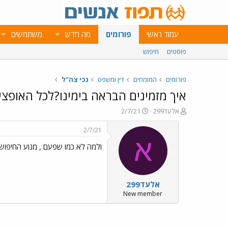
עמוד ראשי
פורומים
מה חדש
משתמשים
פוסטים
חיפוש
פורומים
המומחים
דין ומשפט
נכי צה"ל
איך מזמינים הבראה בימינו?לכל האופציו
פ
פ
אלעד299
2/7/21
ו
ו
ת
ר
2/7/21
ח
ס
א
ולמה לא כמו שפעם , מנוע החיפוש 
ה
ם
נ
ב
ו
ת
ש
א
אלעד299
א
ר
י
New member
ך