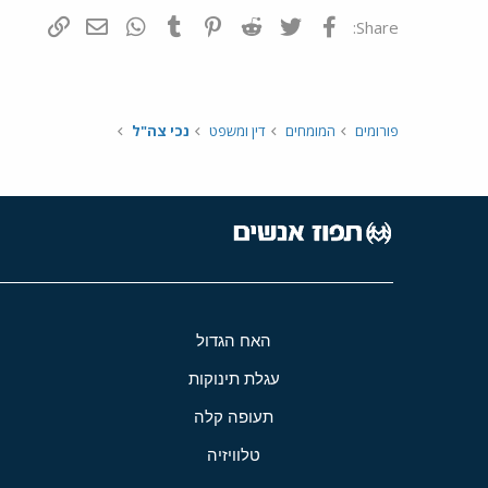
פייסבוק
Twitter
Reddit
Pinterest
Tumblr
WhatsApp
דואר אלקטרונ
הוסף קי
Share:
פורומים
המומחים
דין ומשפט
נכי צה"ל
האח הגדול
עגלת תינוקות
תעופה קלה
טלוויזיה