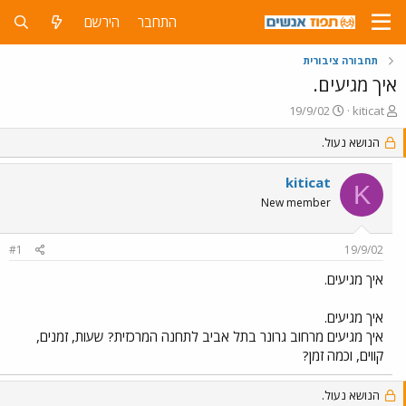
התחבר
הירשם
תחבורה ציבורית
איך מגיעים.
פ
פ
19/9/02
kiticat
ו
ו
ת
ר
הנושא נעול.
ח
ס
ה
ם
kiticat
K
נ
ב
New member
ו
ת
ש
א
א
ר
#1
19/9/02
י
ך
איך מגיעים.
איך מגיעים.
איך מגיעים מרחוב גרונר בתל אביב לתחנה המרכזית? שעות, זמנים,
קווים, וכמה זמן?
הנושא נעול.