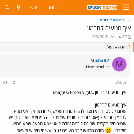
התחבר
הירשם
תחבורה ציבורית
איך מגיעים לחרמון
פ
פ
3/3/03
MishaB7
ו
ו
ת
הנושא נעול.
ר
ח
ס
ה
ם
MishaB7
M
נ
ב
New member
ו
ת
ש
א
א
ר
#1
3/3/03
י
ך
איך מגיעים לחרמון ../images/Emo35.gif
איך מגיעים לחרמון
שלום לכולם, הייתי רוצה להגיע מחר (שלישי) לחרמון. איך אני מגיע
לחרמון מת"א ? (אוטובוסים / מוניות שירות / ... ) (ומחירים יעזרו גם) יש
אוטובוסים מקריית שמונה ? כמה עולה ? אני יוצא מבאר שבע ממש
מוקדם...
תודה מראש לכל העונים ! נ.ב. עשיתי חיפוש ומצאתי