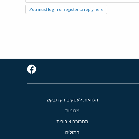
You must log in or register to reply here.
הלוואות לעסקים רק תבקש
מכוניות
תחבורה ציבורית
חתולים