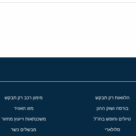
י
שור
הלוואות רק תבקש
מימון רכב רק תבקש
בורסה ושוק ההון
מזג האוויר
טיולים וחופש בחו"ל
משכנתאות וייעוץ מחזור
סלולארי
מבשלים כשר