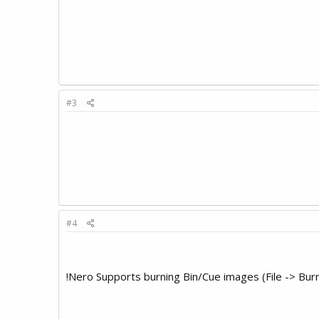
#3
#4