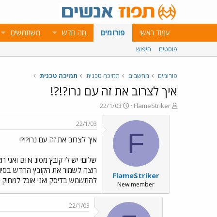
עמוד ראשי
פורומים
מה חדש
משתמשים
פוסטים
חיפוש
פורומים
מחשבים
תמיכה טכנית
תמיכה טכנית
איך לצרוב את זה עם נרו?!?!
פ
פ
22/1/03
FlameStriker
ו
ו
ת
ר
22/1/03
ח
ס
F
איך לצרוב את זה עם נרו?!?!
ה
ם
נ
ב
ו
ת
ש
א
FlameStriker
א
ר
להתשמש בדיסק ואני אוכל למחוק את הקובץ NRG שנוצר לי? ת
י
New member
ך
22/1/03