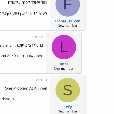
F
ועוד שאלה קטנה שקשורה
אפשר להמיר קובץ BIN לקובץ ISO?? ואם כן איזה תוכנה עושה את זה?
FlameStriker
New member
23/1/03
L
בנוסף רצ"ב תוכנת דוס שעוש
תשנה את הסיומת ל ZIP ותעשה לפי ההוראות בקובץ README.TXT
libal
New member
23/1/03
S
!One Problem At A Time
1. Nero Supports burning Bin/Cue images (File -> Burn Image) 2. You gotta setup your Recorder and select your CDRW drive!​
Sefy
New member