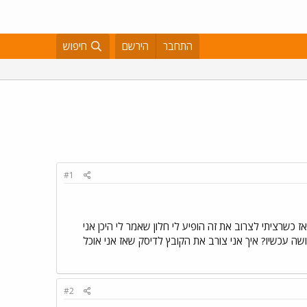
התחבר
הירשם
חיפוש
#1
! יש לי קובץ מסוג BIN ואני רוצה לצרוב אותו עם נרו אז עשיתי בתפריט של הנרו File -> Burn Image File ואז כשרציתי לצרוב את זה הופיע לי חלון שאמר לי היכן אני
ב ויפה יש לי את הקובץ NRG אבל הבעיה היא מה אני עושה עכשיו? איך אני צורב את הקובץ לדיסק שאז אני אוכל
#2