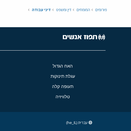
פורומים
המומחים
דין ומשפט
דיני עבודה
האח הגדול
עגלת תינוקות
תעופה קלה
טלוויזיה
עברית (he_IL)