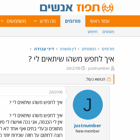
עמוד ראשי
פורומים
מה חדש
משתמשים
פוסטים
חיפוש
פורומים
המומחים
דין ומשפט
דיני עבודה
איך לחפש משהו שיתאים לי ?
פ
פ
26/2/06
justnumber
ו
ו
ת
הנושא נעול.
ר
ח
ס
ה
ם
26/2/06
נ
ב
J
ו
ת
איך לחפש משהו שיתאים לי ?
ש
א
א
ר
איך לחפש משהו שיתאים לי ?
י
אין לי הכנסה, אני נכה ואישרו לי 
ך
justnumber
מתווכים ובעלי בתים ואף אחד לא ה
New member
רוצה לחתום על חוזה שכירות יותר 