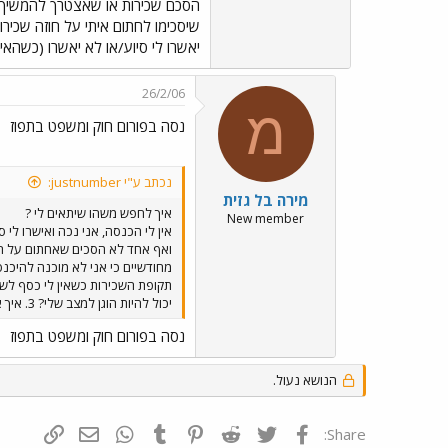
יאשרו לי סיוע/או לא יאשרו (כשהא
26/2/06
מ
נסה בפורום חוק ומשפט בתפוז
נכתב ע"י justnumber:
מירה בל גזית
איך לחפש משהו שיתאים לי ?
New member
אין לי הכנסה, אני נכה ואישרו לי
ואף אחד לא הסכים שאחתום על חוזה
מחודשיים כי אני לא מוכנה להיכ
יכול להיות הוגן למצב שלי? 3. איך אני מוצאת דירה להשכיר כשכל חודשיים אהיה תלויה במזל אם יאשרו לי סיוע/או לא יאשרו (כשהאישור הזה קובע את היכולת שתהיה לי לשלם שכירות) ?
נסה בפורום חוק ומשפט בתפוז
הנושא נעול.
פייסבוק
Twitter
Reddit
Pinterest
Tumblr
WhatsApp
דואר אלקטרונ
הוסף קי
Share: