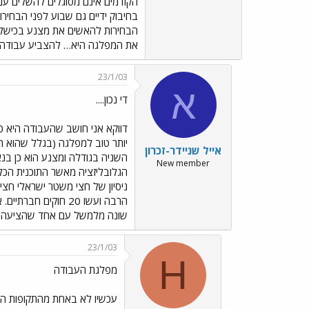
הקודמים אינם מסוגלים להשלים עם 
בחיבוק ידיים גם שבוע לפני הבחיר
הבחירות להאשים את מצנע בכישלון
את המפלגה היא… להצביע עבודה.
23/1/03
א
די נכון....
דווקא אני חושב שהעבודה היא כ
יותר טוב למפלגה (בגלל שהוא חד
אייל שניידר-זכרון
השניה בגודלה ומצנע הוא כן בנא
New member
הגלובליזציה מאשר התוכנית הכל
ניסיון של חצי משטר ישראלי חצ
הרבה ועשו 20 חוקים
שונה מלמשל עם אחד שהציעה חוקים שהרבה יותר קשה להע
23/1/03
H
מפלגת העבודה
עכשיו לא באחת מהתקופות המז