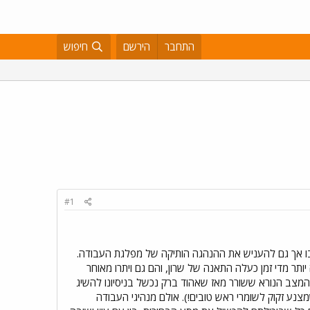
התחבר
הירשם
חיפוש
#1
בו אך גם להעניש את ההנהגה הותיקה של מפלגת העבודה.
ודמים שימשו הרבה יותר מדי זמן כעלה התאנה של שרון, והם גם ויתרו מאוחר
ן המצב הנורא ששורר מאז שאהוד ברק נכשל בניסיונו להשיג
מצנע זקוק לשומרי ראש טובים!). אולם מנהיגי העבודה