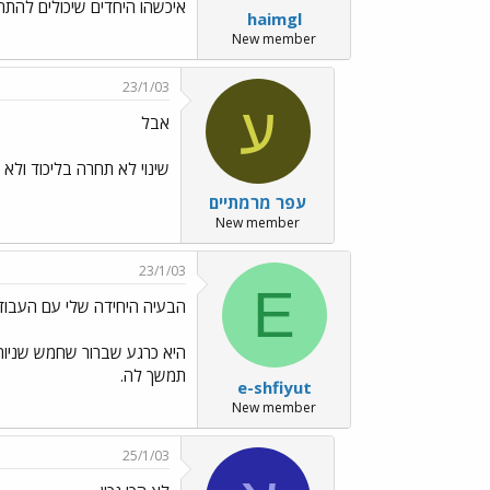
איכשהו היחדים שיכולים להתחרו
haimgl
New member
23/1/03
ע
אבל
שינוי לא תחרה בליכוד ולא
עפר מרמתיים
New member
23/1/03
E
הבעיה היחידה שלי עם העבוד
היא כרגע שברור שחמש שניות 
תמשך לה.
e-shfiyut
New member
25/1/03