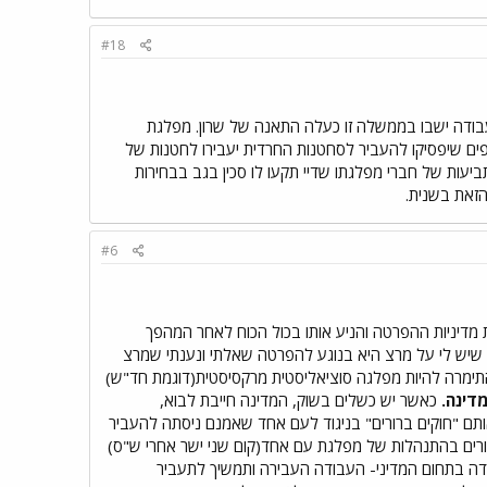
#18
ודה ישבו בממשלה זו כעלה התאנה של שרון. מפלגת
ים שיפסיקו להעביר לסחטנות החרדית יעבירו לחטנות של
ביעות של חברי מפלגתו שדיי תקעו לו סכין בגב בבחירות
זאת בשנית.
#6
מדיניות ההפרטה והניע אותו בכול הכוח לאחר המהפך
ר שיש לי על מרצ היא בנוגע להפרטה שאלתי ונענתי שמרצ
ימרה להיות מפלגה סוציאליסטית מרקסיסטית(דוגמת חד"ש)
דינה.
כאשר יש כשלים בשוק, המדינה חייבת לבוא,
 "חוקים ברורים" בניגוד לעם אחד שאמנם ניסתה להעביר
רים בהתנהלות של מפלגת עם אחד(קום שני ישר אחרי ש"ס)
ודה בתחום המדיני- העבודה העבירה ותמשיך לתעביר