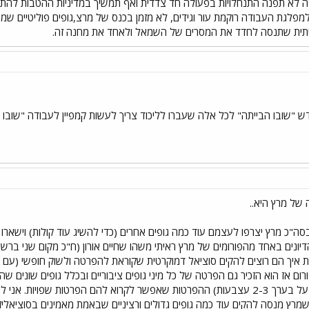
ה לא תפנה התנחלויות בפעולה חד צדדית ואף תמשיך במדיניות ההטבות להתנ
לגת העבודה רוקמת עור וגידים, לא מזמן בכנס של מרצ,גופים פוליטיים שמאל
יתית שתנסה לחדד את המסרים של השמאל ולאחד את מחנה זה.
דש "שובו הבייתה" לכל אלה שעברו לליכוד צריך לעשות קמפיין לעבודה "שובו
של מרץ היא..
סה"כ מרץ יצרפו לעצמם עוד כמה גופים אחרים (כדי להשיג עוד קולות) וישא
ונים באחד מהפורומים של מרץ ראיתי משהו שחיים אורון (ח"כ מקום שני ברש
 איך הם רוצים להקים סוציאל דמוקרטית שקוראת להפרטה ולשוק חופשי (עם כל 
ום אז הוא הזכיר גם הפרטה של כל מיני גופים ציבוריים ובכלל גופים שונים
מאד (אני יכול לספור אותם על בערך 2-3 עצבעות) ההפרטות שאפשר לקרוא להם הפרט
מרץ מנסה להקים עוד כמה גופים גדולים ורציניים שבאמת מאמינים בסוציאל