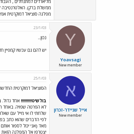
מליארדים למתנחלים , העבוד
ממשלת ברק). האלטרנטיבה למפ
מפלגה סוציאל דמוקרטית אמ
23/1/03
Y
נכון...
יש להם גם עכשיו קמפיין ח
Yoavsagi
New member
25/1/03
א
הסוציאל דמוקרטית החדשה 
בולשיט!!!!!!!!!
אחד גדול. ב
לא הפרטה שפויה. באחד הדי
אייל שניידר-זכרון
שלחתי לו אי מייל עם שאלות
New member
לפי הדברים שהוא כתב בפור
יצטרפו אל המפלגה הזאת ש