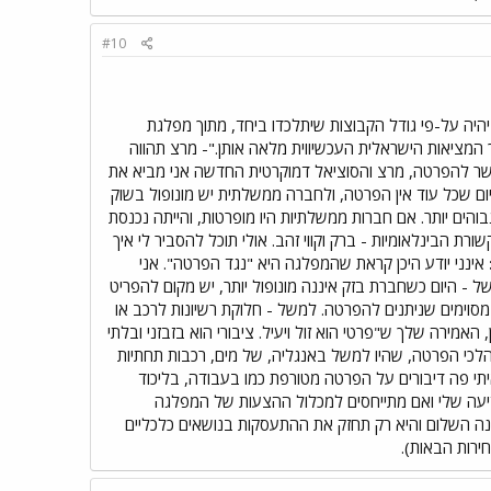
#10
יה על-פי גודל הקבוצות שיתלכדו ביחד, מתוך מפלגת
המציאות הישראלית העכשיווית מלאה אותן."- מרצ תהווה
שר להפרטה, מרצ והסוציאל דמוקרטית החדשה אני מביא את
ם שכל עוד אין הפרטה, ולחברה ממשלתית יש מונופול בשוק
והים יותר. אם חברות ממשלתיות היו מופרטות, והייתה נכנסת
רת הבינלאומיות - ברק וקווי זהב. אולי תוכל להסביר לי איך
אינני יודע היכן קראת שהמפלגה היא "נגד הפרטה". אני
 היום כשחברת בזק איננה מונופול יותר, יש מקום להפריט
 מסוימים שניתנים להפרטה. למשל - חלוקת רשיונות לרכב או
 האמירה שלך ש"פרטי הוא זול ויעיל. ציבורי הוא בזבזני ובלתי
במהלכי הפרטה, שהיו למשל באנגליה, של מים, רכבות תחתיות
יתי פה דיבורים על הפרטה מטורפת כמו בעבודה, בליכוד
 לדיעה שלי ואם מתייחסים למכלול ההצעות של המפלגה
נה השלום והיא רק תחזק את ההתעסקות בנושאים כלכליים
ירות הבאות).