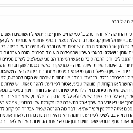
שה של מרצ.
ית החדשה לא תהיה מרצ ב´ כפי שחיים אורון ענה: "משקל השותפים השונים יה
רביי ישראל ואותן קבוצות רבות שלא נמצאות באף אחת מהקטגוריות הללו, אך 
ל גודלה) אבל השותפות תהיה שותפות מלאה ומרצ לא תהיה "בעל הבית". בק
אורון: "
שאלה:
קראתי בעיתון שהמפלגה היא נגד הפרטה. הוכח בעבר וגם כיו
מהמנכ"לים, והכי הרבה סובלים אנשי המעמד הבינוני שנאלצים לשלם מכירים גב
 יורדים, ואיכות השירות הייתה עולה - כמו שקרה כאשר נכנסו לשוק חברות התקשו
נוני + רעיון סוציאל-דמוקרטי אנטי-הפרטה מתחברים ביחד? (נeלי)
תשובה:
 "הפרטה" ככלל, ב"בעד" ו"נגד". יש תחומים שבהם יש מקום להפרטה, למשל -
חשמל או מקורות הן מונופול טבעי,
אסור
לפי דעתי להפריט אותן. יש שירותים
ני חושב שתהיה
טעות
גדולה להפריט שירותי רפואה, רווחה וחינוך בסיסיים. מכאן,
סמוך, לא על-פי הנסיון הישראלי ולא על-פי הנסיון הבינלאומי, שהולך ונצבר 
מס)" אני לא יודע מה איתך אבל התשובה שלו מקובלת עלי לחלוטין, אני לא רא
 מסכים איתה לחלוטין ולפי דעתי אין דבר כזה הפרטה שפויה אבל זה הכי קרוב
דרת ולא בבולשיט. לפי דעתי היוזמה הזאת היא הזדמנות נהדרת לאחד את מח
ור את הסחף הנוראי שאנו חווים היום(אם לא לאחר הבחירות האלו אז לאחר הבח