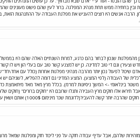
כך שהם הובסו - ועוד ע"י "אדם שבא מבחוץ". על כן עושים המנהיגים הותיקי
ות ובין בחתירה ממש תחת מנהיג המפלגה. ברור לעין שהם פשוט מעונינים שה
. הרבה אנשים היו רוצים להעניש את מפלגת העבודה על ההתנהגות הזאת, ב
ן מהמפלגות שנכון לבחור בהם כרגע, למרות השנתיים האלה שהם היו בממשלת 
ש וצעיר) וגם די טוב למדינה. כן יש למצנע קשר טוב עם בעלי הון ויש לו קשר 
דם שיכול לפעול נכון יותר מהרבה מנהיגי מפלגות אחרות (כולל עם אחד\חד"ש
כלית של העבודה (לפי המצע). המצע המדיני גם דומה להפליא, לשניהם יש או
י משטר בינלאומי -> המשך ניסיונות למו"מ). בכלל מרץ מאד מאד מיתאמצת כד
 חברתיים. אבל תיראו אלו חוקים מרץ העבירה ותגלו שרובם היו "חוקים ברורים" (חוקים 
ביר(לדוגמת שכר מינימום 1000$) אותם ושאין עליהם קונצנזוס. ואתם מוזמנים לבדוק את זה...
הירות שלהם, אבל עדיף עבודה חזקה על פני ליכוד חזק ומפלגות שמאל מרובות