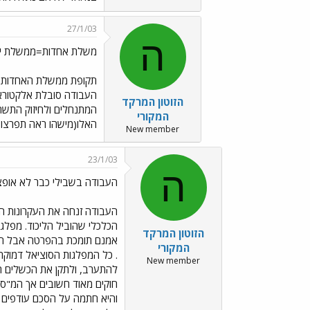
27/1/03
ה
משלת אחדות=ממשלת ימי
תקופת ממשלת האחדות ה
העבודה סובלת אלקטוראל
הזוטון המרקד
המתנחלים ולחיזוק התשתי
המקורי
האלו(מישהו ראה תפרצופ
New member
23/1/03
ה
העבודה בשבילי כבר לא אופצ
העבודה זנחה את העקרונות הח
הכלכלי שהוביל הליכוד. מפלג
הזוטון המרקד
אמנם תומכת בהפרטה אבל היא
המקורי
. כל המפלגות הסוציאל דמוקר
New member
להתערב, ולתקן את הכשלים ה
חוקים מאוד חשובים אך המ"ס
והיא חתמה על הסכם עודפים ע