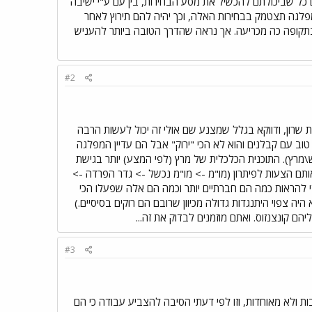
ם כל שביכולתם להכשיל את מסע הבחירות, בין עם ע"י ישיבה
מפלגה תצטמק בבחירות האלה, וכך יהיה להם תירוץ לאחר
תקופה כה מכריעה. אך נראה שהדרך הטובה ביותר להעניש
#2
שרון, ודווקא בגלל שמצנע שם אולי זה יכול לעשות הרבה
טוב עם קבלנים והוא לא הכי "ירוק" אבל הם עדיין המפלגה
\מרץ). התוכנית הכלכלית של מרץ (לפי המצע) יותר בגישת
תם הצעות לפיתרון (מו"מ -> מו"מ נכשל -> גדר הפרדה ->
י להראות כמה הם חברתיים יותר וכמה הם אלה שפעלו הכי
שלא היה צפוי היתנגדות גדולה מכיוון שרובם הם רוקים בסיסיים.)
#3
 ולא מאוחדות, וזו לפי דעתי הסיבה להצביע עבודה כי הם