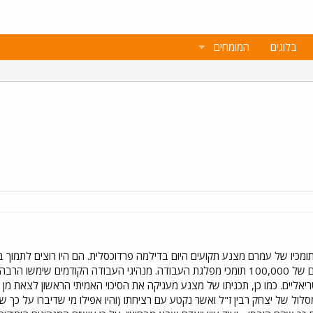
בלוגים
המומחים
מכיו של עמרם מצנע תקועים היום בדילמה פרדוכסלית. הם היו רוצים לתמוך 
מצנע העניק תקווה חדשה למרביתם של 100,000 תומכי מפלגת העבודה. מנהיגי העבודה הק
ריאליים. כמו כן, תכניתו של מצנע מעניקה את הסיכוי האמיתי הראשון לצאת מ
לול של יצחק רבין ז"ל ואשר נקטע עם רציחתו (והיו אפילו מי שדיברו על כך ש