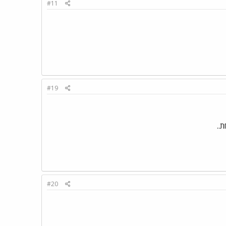
#11
#19
..
#20