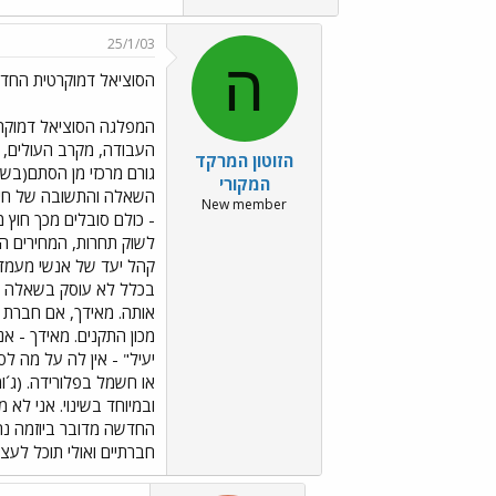
25/1/03
ה
הסוציאל דמוקרטית החד
המפלגה הסוציאל דמוקרט
העבודה, מקרב העולים, ע
הזוטון המרקד
גורם מרכזי מן הסתם(בש
המקורי
השאלה והתשובה של חיים 
New member
- כולם סובלים מכך חוץ 
לשוק תחרות, המחירים היו
קהל יעד של אנשי מעמד בי
בכלל לא עוסק בשאלה של
אותה. מאידך, אם חברת ה
מכון התקנים. מאידך - א
יעיל" - אין לה על מה ל
או חשמל בפלורידה. (ג´ו
ובמיוחד בשינוי. אני לא
החדשה מדובר ביוזמה נה
חברתיים ואולי תוכל לעצ