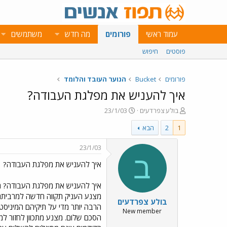
עמוד ראשי
פורומים
מה חדש
משתמשים
פוסטים
חיפוש
פורומים
Bucket
הנוער העובד והלומד
איך להעניש את מפלגת העבודה?
פ
פ
בולע צפרדעים
23/1/03
ו
ו
1
2
הבא
ת
ר
ח
ס
ה
ם
23/1/03
נ
ב
ב
איך להעניש את מפלגת העבודה?
ו
ת
ש
א
א
ר
איך להעניש את מפלגת העבודה? תו
י
בולע צפרדעים
ך
הרבה יותר מדי על תיקיהם המיניסט
New member
הסכם שלום. מצנע מתכוון לחזור למס