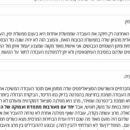
ן.
אחרונה רק חיזקה את העובדה שממשלת אחדות היא בעצם ממשלת ימין, העב
ית מהניוון שלה בממשלת הבובות הזאת.. והמצב הזה לא יהיה שונה כול הכספ
ות ומיגון השטחים הכבושים. אני אישית מאוד מקווה שמצנע יעמוד איתן מול הת
ים שלהם במסיבת העיתונאים?) ולא יתן ללמפלגת העבודה לחזור על הטעות ה
יה.
ברתיים והשורשים הסוציאליסטים שלה ממזמן ואם תזכור העבודה המשיכה את 
ת העבודה תומכת בחריצות בהפרטה בדיוק כמו הליכוד, הביקורת הגדולה ביות
 תומכת ב"הפרטה שפויה", מרצ היא מפלגה סוציאל דמוקרטית ומעולם לא הת
טיות בנויות על משק חופשי, אבל
יחד עם מעורבות מתמדת ועמוקה של המ
אלה. מרצ עשתה נקודה, עובדה שאף מפלגה אחרת לא טרחה להעביר את אותם
 שלהם היה מועט מאוד מה שגם דו"ח ועדת הבחירות המרכזית מצא כשלים חמו
ם... המפד"ל(עוד לא הצלחתי להבין למה.). ובנוגע לההבדלים בין מרצ והעב