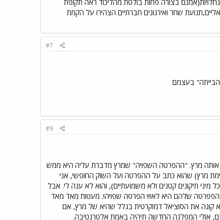
חלויות(אמנם בצורה פחות בולטת מהליכוד ראה תקופת
יים,תנועת שחר ואירגונים חברתיים הצהירו על הקמת
#7
 הבייתה" בעצמם
#9
רו אותה מרץ. "ההפרטה השפויה" שמרץ מדברת עליה היא ממש
ימת מרץ) שהוא כתב על ההפרטה ועל השוק החופשי, אני
מיני תיקונים קטנים ולא משמועתיים), והוא לא ענה לי. אבל
 שההפפרטה שלהם היא לא!!! הפרטה שפויה!. מעטות מאד מאד
ות שפויות. אני לא קונה את הסוציאל דמוקרטית בגלל שהיא של מרץ, אם
יזם, אולי המפלגה החדשה תיהיה באמת אלטרנטיבה.