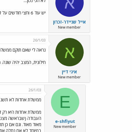
א
לא הכי נכון....
יש עוד 6 וחצי חודשים על לפריימריס הפנימי במלפגת העבודה, ככה שיש סיכוי שמצנע יצליח להישאר אולי עוד קצת זמן, עם המפלגה תתפכח ותפסיק להיות נקמנית.
אייל שניידר-זכרון
New member
26/1/03
א
נראה לי שאם תוקם ממשלת
חילונית, המצב יהיה שונה. ה
איגי דיין
New member
26/1/03
E
ממשלת אחדות לא תשנה 
ממשלת אחדות היא רק דב
העבודה (שבראשה מצנע, 
e-shfiyut
מאוד מאוד. וגם אם כן ת
New member
במיוחד לא אם נתלה את ה