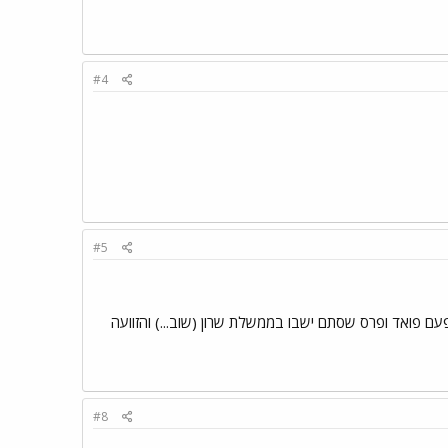
#4
#5
ם פואד ופרס שסתם ישבו בממשלת שרון (שוב...) והזוועה
#8