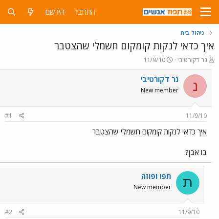
התחבר
הירשם
ניהול בית
איך כדאי לנקות קומקום חשמלי שהצטבר
פ
פ
נר דקורטיבי
11/9/10
ו
ו
ת
ר
נר דקורטיבי
נ
ח
ס
New member
ה
ם
נ
ב
ו
ת
#1
11/9/10
ש
א
א
ר
איך כדאי לנקות קומקום חשמלי שהצטבר
י
ך
בו אבן?
תפו ופוזה
ת
New member
#2
11/9/10