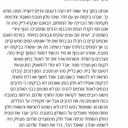
אנחנו בתוך ציור שאני לא רוצה לעצום עיניים לשנייה ממנו. ממש
כך. שכרנו ביקתת עץ עם חדר שינה סלון מטבח מאובזר ומרפסת
מקסימה מול הבריכה של המתחם, הבאגם שנקרא לייק טהו. זה
אגם ממי הקרח הנמס מרבבות ההרים שמסביבו. הנוף ציורי
כשמסביב. יערות עם עצים ענקיים וגבוהים במיוחד. במרכזו האגם
שהמים קרים בו חבלז גם בחודשים יולי אוגוסט המים ממש קרים
בו. אך הנופים בהחלט עוצרי נשימה. מה אני עושה? בביקתה יש
מטבח, אמרנו יש נכון? אז מיד ניגשתי לסופר הסמוך קניתי כמה
מצרכים ובישלתי. מטורפת אה? יותר זול לאכול בחוץ מאשר
לקנות כאן מצרכי סופר. אבל לא יכולי להתאפק התגעגעתי
לטעם של בית. כאן בלייק טהו יש מסביב המון דובים. קיבלנו
הוראות לא להשאיר בשום מצב אוכל חשוף ואו דלת פתוחה
לביקתה ואפילו לא חלון בזמן שאנחנו לא בביקתה כי הדובים
נכנסים לאכול וגורמים להרס. הם לא פוגעים בבני האדם הם
פשוט רעבים מאוד לקראת שינת החורף שלהם. הריחות במטבח
בטח משגעים פה את הדובים אבל אני מקפידה על הכללים.
פגשנו זוג שאתמול נסעו לרינו ולא נשמעו להוראות והשאירו חלון
פתוח ומספר מאכלים על השולחן במטבח. הדוב שבר את זכוכית
החלון השתחל פנימה ואכל חלק מהמוצרים שלהם. מצחיק היה
לשמוע שהדב שאוכל הכל, ברר את האוכל שלהם. הם