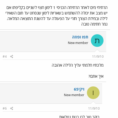
הרתיחי מים לאחר הרתיחה הכניסי 1 לימון חצוי לשניים בקליפתו אם
יש מצב את יכולה להשתמש בשאריות לימון שנסחט עד תום השאירי
לילה ובמידת הצורך חזרי על הפעולה עד להשגת התוצאה המלאה.
גמר חתימה טובה
תפו ופוזה
ת
New member
#4
11/9/10
מלכתי! חלמתי עליך הלילה אהובה
איך אתם?
ויקי65
ו
New member
#6
11/9/10
בוקר טוב לכן בנות נפלאות