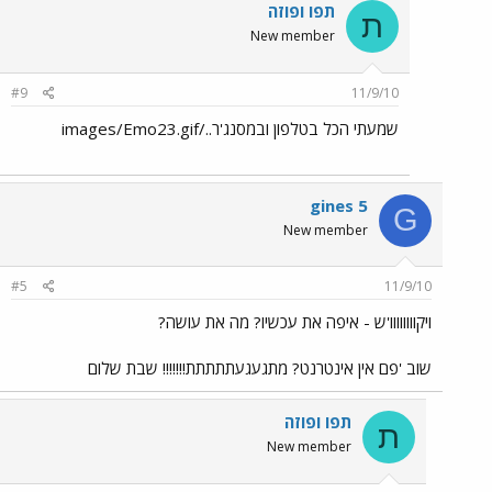
תפו ופוזה
ת
New member
#9
11/9/10
שמעתי הכל בטלפון ובמסנג'ר../images/Emo23.gif
gines 5
G
New member
#5
11/9/10
ויקוווווווו'ש - איפה את עכשיו? מה את עושה?
שוב 'פם אין אינטרנט? מתגעגעתתתתת!!!!!!! שבת שלום
תפו ופוזה
ת
New member