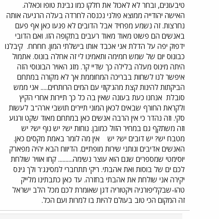
טיבעונים, ובחר לא לאכול את חלקו כמו גבינת טופו וכאלה.
האישה יהודייה ממוצא פולני נכנסה לחרדה בעלה הרגיעה אותה
נחרצות. זה נשמע מפחיד אבל הדובים לא פגעו כאן אף פעם
באנשים הם פשוט מאוד מאוד רעבים בתקופה הזו. ואם הדובי
ידפוק יפה על הדלת אני אכבד אותו בישלתי המון. חחחח.
קיבלנו
כבונוס יום של שמש חמימה ותאמינו לי זה אחלה בונוס. אתמול
היתה מינוס מעלה בלילה כך שדיי קר. מזג האויר הבונוסי הזה
איפשר לנו לשחות בבריכה המחוממת אך לא מקורה במתחם
הביקתות להינות קצת מהג'קוזי עם המים הרותחים..... אני ממש
סובלת
אנחנו כעת בעונה שאין בה כל כך תיירות אחרי הקיץ
ולקראת החורף שבאים לכאן המוני תיירים תושבי ארה"ב לעשות
סקי. וזה נהדר כי אין הרבה אנשים כאן במתחם מאוד שקט ורגוע
וזה משתקף גם במחיר הזול כמובן. נוחות יש? יש נוף יש? יש
מטבח יש? יש דובים יש? יש
אין מה לומר באמת מקסים כאן.
האנשים אדיבים ונותני שירות מופתיים. הדיווח הבא יהיה מפארק
יוסימטי שמספרים שגם הוא עוצר נשימה.......... קחו אוויר שולחת
לכם ים של בוסות ואת אהבתי. ריקי תתחברי למסינג'ר ולך גינס
יקירה אני שולחת את אהבתי בחזרה. עד כאן כתבתינו מלייק
טהו-שבקליפורניה ויקטוריה דגן שאומרת לכם מכל הלב ישראל
זה המקום הכי טוב בעולם להיות בו למרות ועם הכל.