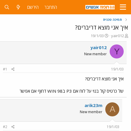
התחבר
הירשם
תמיכה טכנית
איך אני מוצא דריברים?
פ
פ
19/1/03
yair012
ו
ו
ת
ר
yair012
Y
ח
ס
New member
ה
ם
נ
ב
ו
ת
#1
19/1/03
ש
א
א
ר
איך אני מוצא דריברים?
י
ך
של כרטיס קול בנוי על לוח אם P3 בWIN 98 דחוף אם אפשר
arik23m
A
New member
#2
19/1/03