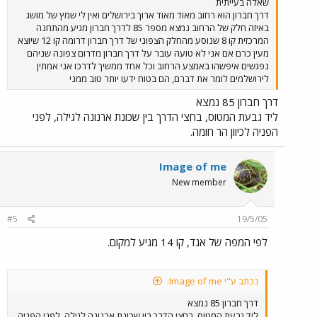
שאלה בעייתית
דרך חברון הוא רחוב מאוד מאוד ארוך בירושלים ואין לי שמץ של מושג
באיזה חלק של הרחוב נמצא מספר 85 לדרך חברון מגיע מהתחנה
המרכזית קו 8 שנוסע מהחלק הצפוני של דרך חברון דרומה קו 12 שיוצא
מעין כרם אם אני לא טועה עובר על דרך חברון מדרום צפונה שניהם
נפגשים איפשהו באמצע הרחוב וכל אחד ממשיך לדרכו אני אמתין
לירושלמים לומר את דברם, הם בטוח ידעו יותר טוב ממני
דרך חברון 85 נמצא
ליד גבעת המטוס, בחצי הדרך בין שכונת ארנונה לגילה, לפני
הפניה לכיוון הר חומה.
Image of me
New member
#5
19/5/05
לפי המפה של אגד, קו 14 מגיע למקום.
נכתב ע"י Image of me:
דרך חברון 85 נמצא
ליד גבעת המטוס, בחצי הדרך בין שכונת ארנונה לגילה, לפני הפניה