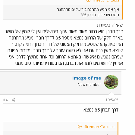
נכתב ע"י infect:
איך אני מגיע מתחנה בירושליים מהתחנה
המרכזית לדרך חברון 85?
שאלה בעייתית
דרך חברון הוא רחוב מאוד מאוד ארוך בירושלים ואין לי שמץ של מושג
באיזה חלק של הרחוב נמצא מספר 85 לדרך חברון מגיע מהתחנה
המרכזית קו 8 שנוסע מהחלק הצפוני של דרך חברון דרומה קו 12
שיוצא מעין כרם אם אני לא טועה עובר על דרך חברון מדרום צפונה
שניהם נפגשים איפשהו באמצע הרחוב וכל אחד ממשיך לדרכו אני
אמתין לירושלמים לומר את דברם, הם בטוח ידעו יותר טוב ממני
Image of me
New member
#4
19/5/05
דרך חברון 85 נמצא
נכתב ע"י fireman: