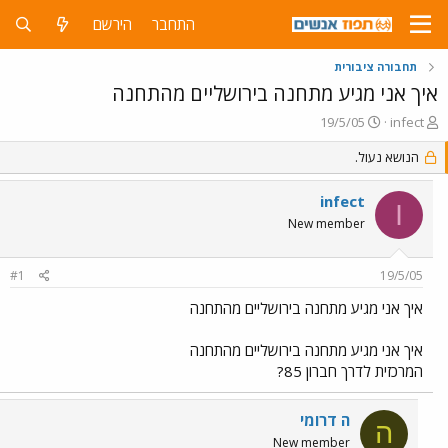
התחבר
הירשם
תחבורה ציבורית
איך אני מגיע מתחנה בירושליים מהתחנה
פ
פ
19/5/05
infect
ו
ו
ת
ר
הנושא נעול.
ח
ס
ה
ם
infect
I
נ
ב
New member
ו
ת
ש
א
א
ר
#1
19/5/05
י
ך
איך אני מגיע מתחנה בירושליים מהתחנה
איך אני מגיע מתחנה בירושליים מהתחנה
המרכזית לדרך חברון 85?
ה דרומי
ה
New member