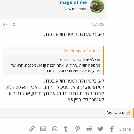
Image of me
New member
#7
19/5/05
לא, בקטע הזה המפה דווקא בסדר.
נכתב ע"י fireman:
אני לא יודע איך אני הבנתי
מהמפה הזאת שזה קו 8 ואתה הבנת קו 14. מסקנה, חרא של
מפה, חרא של שירות לנוסע וזה מרגיז.
לא, בקטע הזה המפה דווקא בסדר.
לפי המפה, קו 8 אכן מגיע לדרך חברון, אבל הוא פונה לתוך
שכונת תלפיות. גם קו 12 מגיע לדרך חברון, אבל גם הוא
לא עובר ליד בניין 85.
הנושא נעול.
פייסבוק
Twitter
Reddit
Pinterest
Tumblr
WhatsApp
דואר אלקטרוני
הוסף קישור
Share: