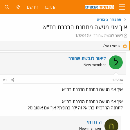
התחבר
הירשם
תחבורה ציבורית
איך אני מגיעה מתחנת הרכבת בת"א
פ
פ
ליאור לובשת שחורר
1/8/04
ו
ו
ת
הנושא נעול.
ר
ח
ס
ה
ם
ליאור לובשת שחורר
ל
נ
ב
New member
ו
ת
ש
א
א
ר
#1
1/8/04
י
ך
איך אני מגיעה מתחנת הרכבת בת"א
איך אני מגיעה מתחנת הרכבת בת"א
לתחנה המרכזית בת"א? זה יקר במונית? איך עם אוטובוס?
ה דרומי
ה
New member