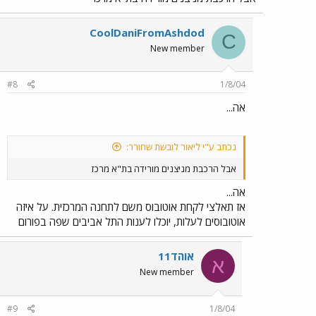
CoolDaniFromAshdod
C
New member
#8
1/8/04
אה...
נכתב ע"י ליאור לובשת שחורר:
אבל הרכבת מניצנים מורידה בת"א מרכז
אה...
אז תאלצי לקחת אוטובוס משם לתחנה המרכזית. על איזה
אוטובוסים לעלות, יוכלו לענות התל אביבים שפה בפורום
אוהד11
א
New member
#9
1/8/04