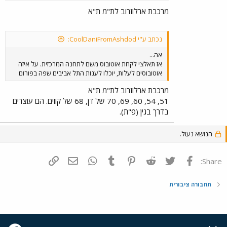
מרכבת ארלוזרוב לת"מ ת"א
נכתב ע"י CoolDaniFromAshdod:
אה...
אז תאלצי לקחת אוטובוס משם לתחנה המרכזית. על איזה
אוטובוסים לעלות, יוכלו לענות התל אביבים שפה בפורום
מרכבת ארלוזרוב לת"מ ת"א
51, 54, 60, 69, 70 של דן, 68 של קווים. הם עוצרים
בדרך בגין (פ"ת).
הנושא נעול.
פייסבוק
Twitter
Reddit
Pinterest
Tumblr
WhatsApp
דואר אלקטרוני
הוסף קישור
Share:
תחבורה ציבורית