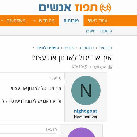
עמוד ראשי
פורומים
מה חדש
משתמשים
פוסטים
חיפוש
פורומים
המומחים
יועצים
הפסיכולוגית
איך אני יכול לאבחן את עצמי
פ
פ
1/9/10
nightgoat
ו
ו
ת
ר
1/9/10
ח
ס
N
איך אני יכול לאבחן את עצמי
ה
ם
נ
ב
ו
ת
ולדעת אם יש לי מניה דיפרסיה? לדע
ש
א
nightgoat
א
ר
י
New member
ך
1/9/10