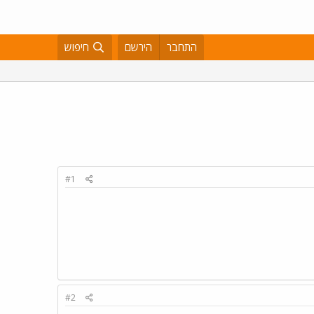
התחבר
הירשם
חיפוש
#1
#2