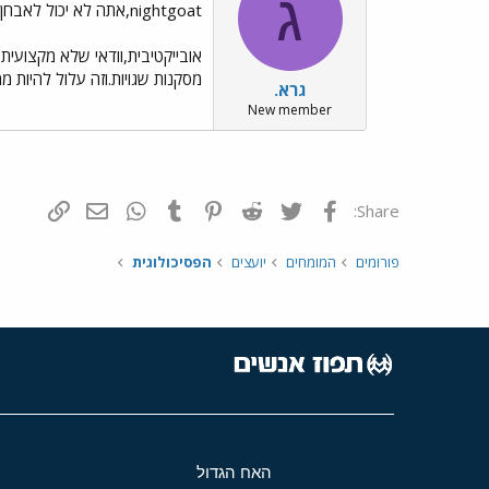
ג
nightgoat,אתה לא יכול לאבחן את עצמך.לא בצורה
אובייקטיבית,וודאי שלא מקצועית
מסקנות שגויות.וזה עלול להיות מ
גרא.
New member
פייסבוק
Twitter
Reddit
Pinterest
Tumblr
WhatsApp
דואר אלקטרונ
הוסף קי
Share:
פורומים
המומחים
יועצים
הפסיכולוגית
האח הגדול