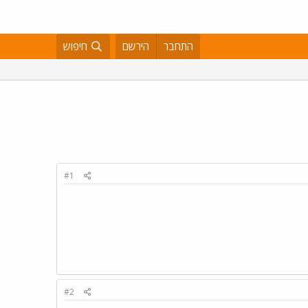
התחבר
הירשם
חיפוש
#1
#2