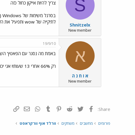
S
צריך להיות אייקון כחול כזה
לתיקייה של wow ותפעיל את הקובץ הזה.
Shnitzelx
New member
19/9/10
א
באמת מה נסגר עם הפאטץ' השמ
רק 66% אחרי 13 שעות!! אני יכול לשחק לבנתיים או שזה יאפס את זה?
א ו ח נ ה
New member
פייסבוק
Twitter
Reddit
Pinterest
Tumblr
WhatsApp
דואר אלקטרונ
הוסף קי
Share:
פורומים
מחשבים
משחקים
וורלד אוף וורקראפט