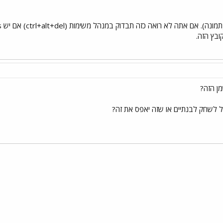
ן הזה?
י
שור