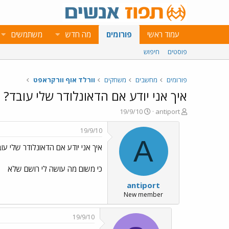
עמוד ראשי
פורומים
מה חדש
משתמשים
פוסטים
חיפוש
פורומים
מחשבים
משחקים
וורלד אוף וורקראפט
איך אני יודע אם הדאונלודר שלי עובד?
פ
פ
19/9/10
antiport
ו
ו
ת
ר
19/9/10
ח
ס
A
איך אני יודע אם הדאונלודר שלי עו
ה
ם
נ
ב
ו
ת
כי משום מה עושה לי רושם שלא
ש
א
antiport
א
ר
י
New member
ך
19/9/10