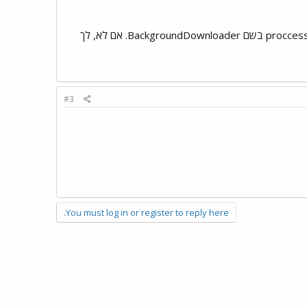
בסרגל משימות של Windows (תמונה). אם אתה לא רואה כזה תבדוק במנהל משימות (ctrl+alt+del) אם יש proccess בשם BackgroundDownloader. אם לא, לך
#3
You must log in or register to reply here.