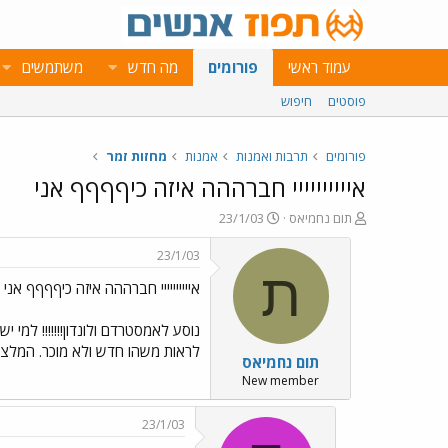
עמוד ראשי
פורומים
מה חדש
משתמשים
פוסטים
חיפוש
פורומים
תרבות ואמנות
אמנות
מחזות זמר
איייייייייי חברההה איזה כיףףףף אני
פ
פ
תום נחמיאס
23/1/03
ו
ו
ת
ר
23/1/03
ח
ס
ת
איייייייייי חברההה איזה כיףףףף אני
ה
ם
נ
ב
ו
ת
נוסע לאמסטרדם ולונדון!!!!!!! למי 
ש
א
לראות משהו חדש ולא מוכר. המלצ
תום נחמיאס
א
ר
י
New member
ך
23/1/03