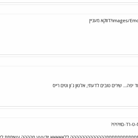
.... שירים טובים לדעתי, אלטון ג´ון וטים רייס
ט-רד-ם!!?!?!?
תתתתתתתתההההההההההההה ללאאאאא יודעעע מהההה עשיתתת ליייייייי