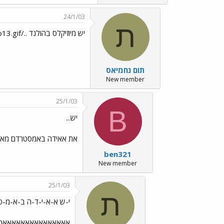
24/1/03
ת
יש מיוזיקלס בהולנד ../images/Emo13.gif?דווקא מעניין
תום נחמיאס
New member
25/1/03
B
יש...
את אאידה באמסטרדם מאוד יפה
ben321
New member
25/1/03
ת
י-ש א-א-י-ד-ה ב-א-מ-ס-
אאאאאאאאאאאאאאאתתתת