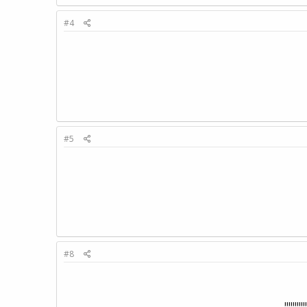
#4
#5
#8
יייי