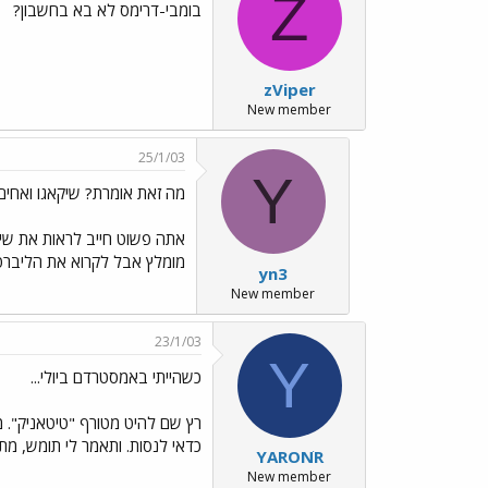
Z
בומבי-דרימס לא בא בחשבון?
zViper
New member
25/1/03
Y
מה זאת אומרת? שיקאגו ואחים
אתה פשוט חייב לראות את שיק
מומלץ אבל לקרוא את הליברטי
yn3
New member
23/1/03
Y
כשהייתי באמסטרדם ביולי...
רץ שם להיט מטורף "טיטאניק". מ
כדאי לנסות. ותאמר לי תומש, מתי
YARONֹR
New member