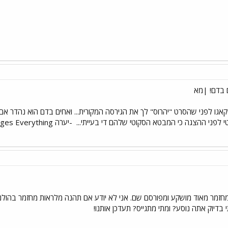
 בדם! |מא
אגו לפני שהסרט "יהרוס" לך את הגירסה המקורית... ואחים בדם הוא נהדר אם 
 לפני ההצגה כי המבטא הסקוטי שלהם די בעייתי...
-יערה Love, Love Changes Everything
חזמר מאוד מושקע ומפורסם שם. אני לא יודע אם תהנה מלראות מחזמר בהולנדי
 בדיוק אתה נוסע? ומתי מתגייס? תעדכן אותנו!