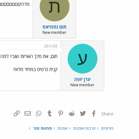
ת
מדהיםםםםםםם
תום נחמיאס
New member
25/1/03
ע
תום, את מלך האריות שוב? למה?
קנית כרטיס במחיר מלא?
ערן יופה
New member
פייסבוק
Twitter
Reddit
Pinterest
Tumblr
WhatsApp
דואר אלקטרונ
הוסף קי
Share:
פורומים
תרבות ואמנות
אמנות
מחזות זמר