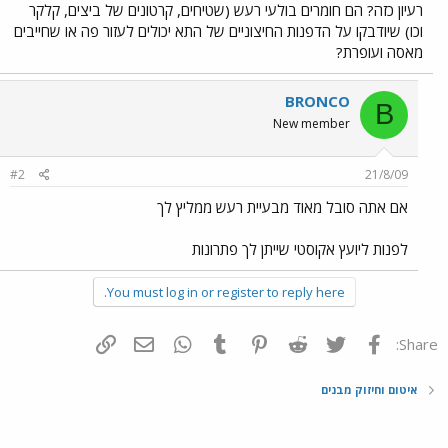
רעיון כזה? הם חומרים בולעי רעש (שטיחים, קרטונים של ביצים, קלקר
וכו) שיודבקו על הדפנות החיצוניים של התא יכולים לעזור פה או שחייבים
מאסה ועופרת?
BRONCO
B
New member
#2
21/8/09
אם אתה סובל מאוד מבעיית רעש ממליץ לך
לפנות ליועץ אקוסטי שייתן לך פתרונות
You must log in or register to reply here.
פייסבוק
Twitter
Reddit
Pinterest
Tumblr
WhatsApp
דואר אלקטרוני
הוסף קישור
Share:
איטום וחיזוק מבנים