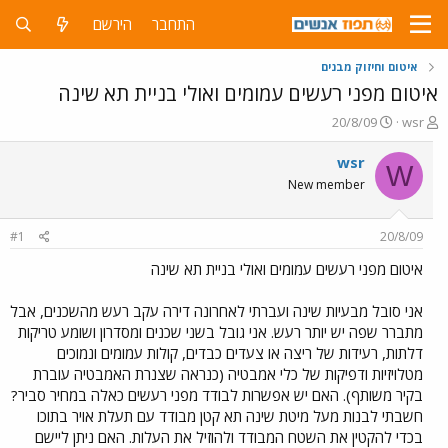
התחבר
הירשם
איטום וחיזוק מבנים
איטום מפני רעשים עמומים ואולי בניית תא שינה
פ
פ
20/8/09
wsr
ו
ו
ת
ר
wsr
W
ח
ס
New member
ה
ם
נ
ב
ו
ת
#1
20/8/09
ש
א
א
ר
איטום מפני רעשים עמומים ואולי בניית תא שינה
י
ך
אני סובל מבעיות שינה ועברתי לאחרונה דירה עקב רעש מהשכנים, אבל
מתברר שפה יש יותר רעש. אני גובל בשני שכנים ומסדרון ושומע טריקות
דלתות, רעידות של ריצה או צעדים כבדים, קולות עמומים ונמוכים
מטלויזיות ודפיקות של כלי אמבטיה (כנראה שצנרת האמבטיה עוברת
בקיר משותף). האם יש אפשרות לבודד מפני רעשים כאלה במחיר סביר?
חשבתי לבנות מעל מיטת שינה תא קטן מבודד עם תעלת אויר בתוכו
בכדי להקטין את השטח המבודד ולהוזיל את העלות. האם ניתן ליישם