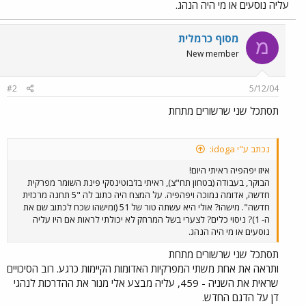
עליה נוסעים או מי היה הנהג.
מסוף כרמלית
מ
New member
#2
5/12/04
תסתכל שני שרשורים מתחת
נכתב ע"י idoga:
איזו יפהפיה ראיתי היום!
הבוקר, בעבודה (בטחון תח"צ), ראיתי בז'בוטינסקי פינת השומר מפרקית
חדשה, אדומה נמוכה ויפהפיה. על המצח היה כתוב לה "5 תחנה מרכזית
חדשה". מישהו? אולי היא עשתה טור של 51 (ומישהו שכח לכתוב שם את
ה- 1)? ניסוי כלים? לצערי בשל המרחק לא יכולתי לראות אם היו עליה
נוסעים או מי היה הנהג.
תסתכל שני שרשורים מתחת
ותראה את אחת משתי המפרקיות האדומות הקיימות כרגע. רוב הסיכויים
שראית את השניה - 459, עליה מבצע אלי מנור את ההדרכות לנהגי
דן על הדגם החדש.