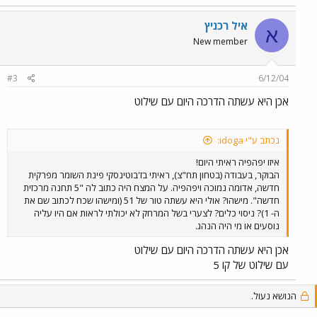
איל רכניץ
א
New member
#3
6/12/04
אכן היא עשתה הדרכה היום עם שילוט
נכתב ע"י idoga:
איזו יפהפיה ראיתי היום!
הבוקר, בעבודה (בטחון תח"צ), ראיתי בז'בוטינסקי פינת השומר מפרקית
חדשה, אדומה נמוכה ויפהפיה. על המצח היה כתוב לה "5 תחנה מרכזית
חדשה". מישהו? אולי היא עשתה טור של 51 (ומישהו שכח לכתוב שם את
ה- 1)? ניסוי כלים? לצערי בשל המרחק לא יכולתי לראות אם היו עליה
נוסעים או מי היה הנהג.
אכן היא עשתה הדרכה היום עם שילוט
עם שילוט של קו 5
הנושא נעול.