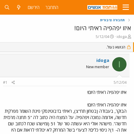
התחבר
הירשם
תחבורה ציבורית
איזו יפהפיה ראיתי היום!
פ
פ
5/12/04
idoga
ו
ו
ת
ר
הנושא נעול.
ח
ס
ה
ם
idoga
I
נ
ב
New member
ו
ת
ש
א
א
ר
#1
5/12/04
י
ך
איזו יפהפיה ראיתי היום!
איזו יפהפיה ראיתי היום!
הבוקר, בעבודה (בטחון תח"צ), ראיתי בז'בוטינסקי פינת השומר מפרקית
חדשה, אדומה נמוכה ויפהפיה. על המצח היה כתוב לה "5 תחנה מרכזית
חדשה". מישהו? אולי היא עשתה טור של 51 (ומישהו שכח לכתוב שם
את ה- 1)? ניסוי כלים? לצערי בשל המרחק לא יכולתי לראות אם היו