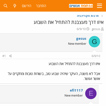
התחבר
הירשם
תרבות סקנדינביה
איזו דרך מעצבנת להתחיל את השבוע
פ
פ
6/9/10
gesus
ו
ו
ת
ר
gesus
G
ח
ס
New member
ה
ם
נ
ב
ו
ת
#1
6/9/10
ש
א
א
ר
איזו דרך מעצבנת להתחיל את השבוע
י
ך
אבל לא משנה, העיקר שיהיה שבוע טוב, בשורות טובות ומחקרים על
אושר ועושר.
efi1117
E
New member