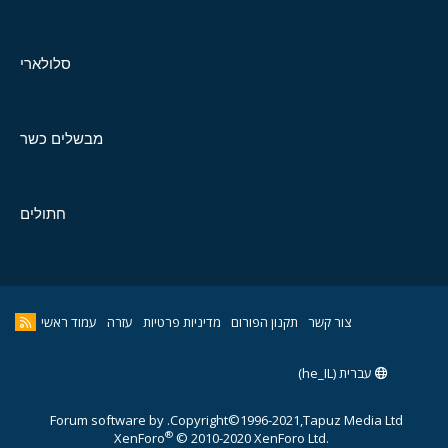
סלולארי
מבשלים כשר
חתולים
צור קשר
תקנון הפורום
מדיניות פרטיות
עזרה
עמוד ראשי
עברית (he_IL)
Forum software by
Copyright©1996-2021,Tapuz Media Ltd.
®
XenForo
© 2010-2020 XenForo Ltd.