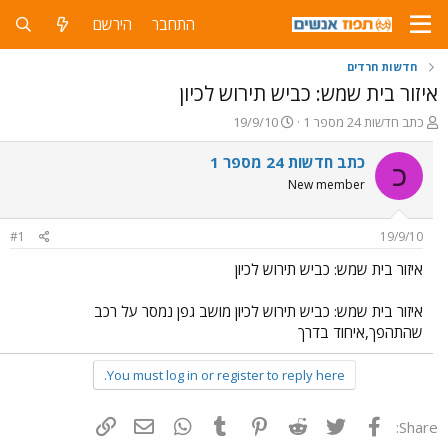
התחבר
הירשם
חדשות חרדים
איזור בית שמש: כביש תירוש לכיון
פ
פ
כתב חדשות 24 מספר 1
19/9/10
ו
ו
ת
ר
כתב חדשות 24 מספר 1
כ
ח
ס
New member
ה
ם
נ
ב
ו
ת
#1
19/9/10
ש
א
א
ר
איזור בית שמש: כביש תירוש לכיון
י
ך
איזור בית שמש: כביש תירוש לכיון מושב גפן נמסר על רכב
שהתהפך,איחוד בדרך
You must log in or register to reply here.
פייסבוק
Twitter
Reddit
Pinterest
Tumblr
WhatsApp
דואר אלקטרוני
הוסף קישור
Share: