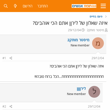
התחבר
הירשם
פעם בחיים
איזה שאלון של לירןן אתם הכי אוהבים?
פ
פ
מיסטר מותק2
29/12/04
ו
ו
ת
ר
מיסטר מותק2
מ
ח
ס
New member
ה
ם
נ
ב
ו
ת
#1
29/12/04
ש
א
א
ר
איזה שאלון של לירןן אתם הכי אוהבים?
י
ך
חחחחחחחחחחחחחחחחחחח....הכל ברוח טובה!!!
לירןןןן
ל
New member
#2
29/12/04