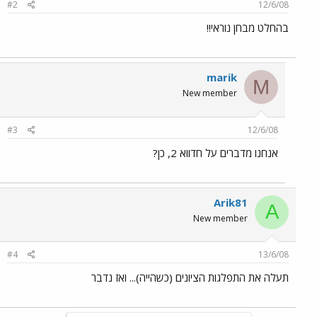
#2
12/6/08
בהחלט מבחן נוראי!!
marik
M
New member
#3
12/6/08
אנחנו מדברים על חדווא 2, כן?
Arik81
A
New member
#4
13/6/08
תעלה את התפלגות הציונים (כשהייה)... ואז נדבר