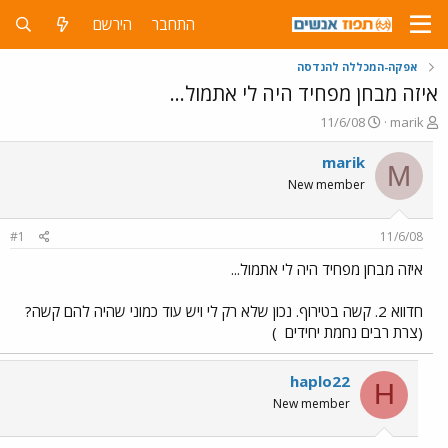
התחבר
הירשם
אפקה-המכללה להנדסה
איזה מבחן מפחיד היה לי אתמול...
פ
פ
11/6/08
marik
ו
ו
ת
ר
marik
M
ח
ס
New member
ה
ם
נ
ב
ו
ת
#1
11/6/08
ש
א
א
ר
איזה מבחן מפחיד היה לי אתמול...
י
ך
חדווא 2. קשה בטירוף. נכון שלא רק לי ויש עוד כמוני שהיה להם קשה?
(צרת רבים נחמת יחידים
)
haplo22
H
New member