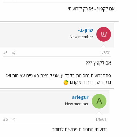
ואם לקפוץ - אז רק לזרועותי
שרון-ב-
ש
New member
#5
1/6/01
אם לקפוץ ???
פתח זרועות (חסונות בלבד !) ואני קופצת בעיניים עצומות ואז
נרקוד שרון חזרה מוקדם
ariegur
A
New member
#6
1/6/01
זרועותי החסונות פרושות לרווחה