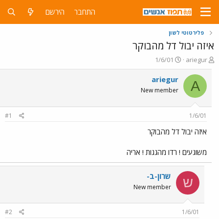
התחבר
הירשם
פלירטוטי לשון
איזה יבול דל מהבוקר
פ
פ
1/6/01
ariegur
ו
ו
ת
ר
ariegur
A
ח
ס
New member
ה
ם
נ
ב
ו
ת
#1
1/6/01
ש
א
א
ר
איזה יבול דל מהבוקר
י
ך
משוגעים ! רדו מהגגות ! אריה
שרון-ב-
ש
New member
#2
1/6/01