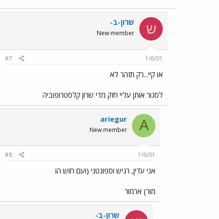
שרון-ב-
ש
New member
#7
1/6/01
או קיי...רק תזהר לא
לסגור אותן עליי חזק מדי שרון קלסטרופוביה
ariegur
A
New member
#8
1/6/01
אני עדין, רגיש וספונטני (ועם חוש הו
מור) ארמור
שרון-ב-