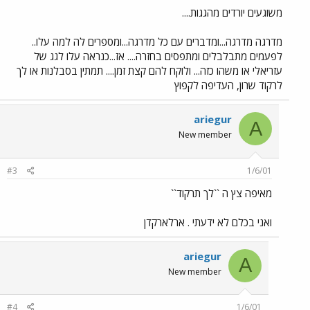
משוגעים יורדים מהגגות....
מדרגה מדרגה...ומדברים עם כל מדרגה...ומספרים לה למה עלו..
לפעמים מתבלבלים ומתפסים בחזרה.... אז...כנראה עלו לגג של
עזריאלי או משהו כזה... ולוקח להם קצת זמן.... תמתין בסבלנות או לך
לרקוד שרון, העדיפה לקפוץ
ariegur
A
New member
#3
1/6/01
מאיפה צץ ה ``לך תרקוד``
ואני בכלם לא ידעתי . ארלארקדן
ariegur
A
New member
#4
1/6/01