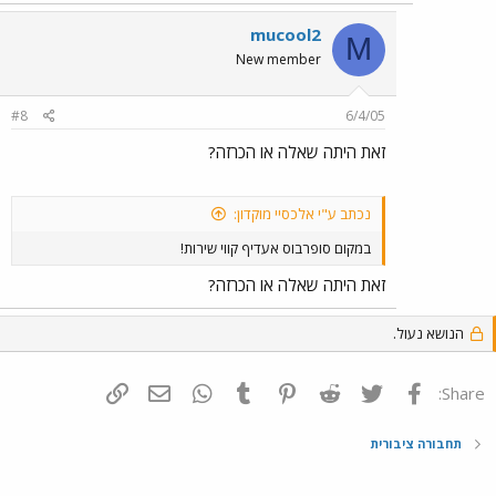
mucool2
M
New member
#8
6/4/05
זאת היתה שאלה או הכרזה?
נכתב ע"י אלכסיי מוקדון:
במקום סופרבוס אעדיף קווי שירות!
זאת היתה שאלה או הכרזה?
הנושא נעול.
פייסבוק
Twitter
Reddit
Pinterest
Tumblr
WhatsApp
דואר אלקטרוני
הוסף קישור
Share:
תחבורה ציבורית