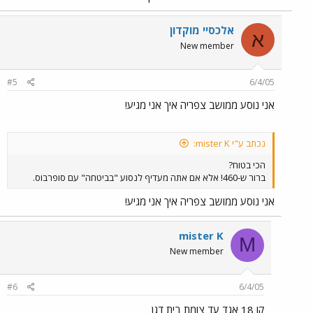
אלכסיי מוקדון
א
New member
#5
6/4/05
אני נוסע ממושב צפריה איך אני מגיע!
נכתב ע"י mister K:
הכי בטוח?
ברור ש-460! אלא אם אתה מעדיף לנסוע "בביטחה" עם סופרבוס.
אני נוסע ממושב צפריה איך אני מגיע!
mister K
M
New member
#6
6/4/05
קו 18 אגד עד צומת בית דגן