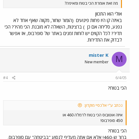
מה זאת אומרת הכי בטוח ומאיפה?
אולי הוא התכוון
באיזה קו היו פחות פיגועים
(הומור שחור, מקווה שאף אחד לא
נפגע, סליחה אם כן
) ברצינות, השאלה לא מובנת. הכי מהיר? הכי
תדיר? לכל הקווים יש לוחות זמנים באתר של סופרבוס, אז אפשר
לבדוק את התדירות.
mister K
M
New member
#4
6/4/05
הכי בטוח?
נכתב ע"י אלכסיי מוקדון:
איזה אוטובוס הכי בטוח לרמלה 460 או
450 סופרבוס!
הכי בטוח?
ברור ש-460! אלא אם אתה מעדיף לנסוע "בביטחה" עם סופרבוס.