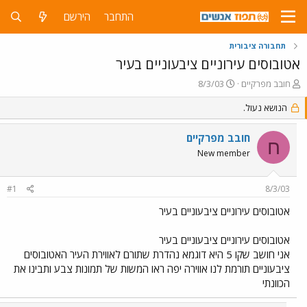
התחבר
הירשם
תחבורה ציבורית
אטובוסים עירוניים ציבעוניים בעיר
פ
פ
חובב מפרקיים
8/3/03
ו
ו
ת
הנושא נעול.
ר
ח
ס
ה
ם
חובב מפרקיים
ח
נ
ב
New member
ו
ת
ש
א
א
ר
#1
8/3/03
י
ך
אטובוסים עירוניים ציבעוניים בעיר
אטובוסים עירוניים ציבעוניים בעיר
אני חושב שקו 5 היא דוגמא נהדרת שתורם לאווירת העיר האטובוסים
ציבעוניים תורמת לנו אווירה יפה ראו המשות של תמונות צבע ותבינו את
הכוונתי