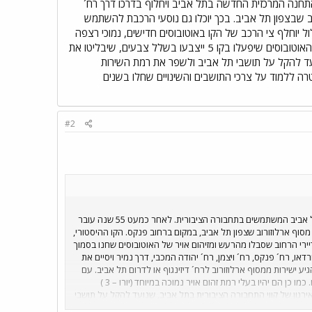
תחנה המרכזית החדשה בתל אביב ויחלוף בדרכו דרך רח´
ורוב שבצפון תל אביב. בכך יוכלו גם נוסעי הרכבת להשתמש
עם שינוי המסלול יוחלף צי הרכב של הקו באוטובוסים חדישים, נמוכי רצפה
שיאפשרו עליה וירידה נוחה לנכים עם כסאות גלגלים. כמו כן הם יהיו בעלי רמת זהום אויר נמוכה במיוחד (יורו – 3 ) .האוטובוסים שיפעלו בקו 5 ייצבעו בשלל צבעים, שיבליטו את
ית בתל אביב, שנועד להקל על תושבי תל אביב ולשפר את רמת השירות
 ללמוד על צרכי התושבים והשינויים שחלו בשנים
#2
בשורה לתושבי תל אביב המשתמשים בתחבורה הציבורית. לאחר כמעט 55 שנה עובר
2003 קו 5 ישנה את פניו ואת מסלול נסיעתו ויסתיים מסוף ארלוזורוב שצפון תל אביב, במקום ברחוב פנקס. הקו ההיסטורי,
י הרחוב שסבלו מהרעש ומזיהום אויר של האוטובוסים שחנו בסמוך
ו, רח´ פנקס, רח´ ויצמן, רח´ יהודה המכבי, דרך נמיר ויסיים את
עתו במסוף ארלוזורוב שבצפון תל אביב. בכך יוכלו גם נוסעי הרכבת להשתמש בכרטיס משולב של הרכבת וקו 5 ולהגיע ישירות ממסוף ארלוזורוב לרח´ דיזינגוף או לדרום תל אביב. עם
שינוי המסלול יוחלף צי הרכב של הקו באוטובוסים חדישים, נמוכי רצפה שיאפשרו עליה וירידה נוחה לנכים עם כסאות גלגלים. כמו כן הם יהיו בעלי רמת זהום אויר נמוכה במיוחד (יורו – 3 )
שיבליטו את נוכחותם בכבישים. שינוי מסלולו של קו 5 מבוצע במסגרת רה – אירגון של קווי התחבורה הציבורית בתל אביב, שנועד להקל על תושבי
פולין תל אביב, במטרה ללמוד על צרכי התושבים והשינויים שחלו