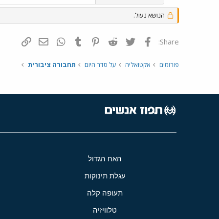
הנושא נעול.
פייסבוק
Twitter
Reddit
Pinterest
Tumblr
WhatsApp
דואר אלקטרונ
הוסף קי
Share:
פורומים
אקטואליה
על סדר היום
תחבורה ציבורית
האח הגדול
עגלת תינוקות
תעופה קלה
טלוויזיה