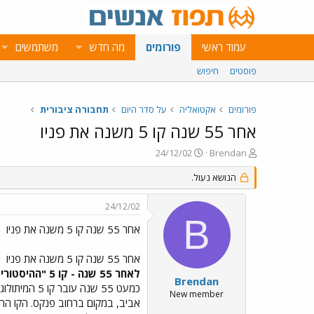
עמוד ראשי
פורומים
מה חדש
משתמשים
פוסטים
חיפוש
פורומים
אקטואליה
על סדר היום
תחבורה ציבורית
אחר 55 שנה קו 5 משנה את פניו
פ
פ
24/12/02
Brendan
ו
ו
ת
הנושא נעול.
ר
ח
ס
ה
ם
24/12/02
נ
ב
B
ו
ת
אחר 55 שנה קו 5 משנה את פניו
ש
א
א
ר
אחר 55 שנה קו 5 משנה את פניו
י
לאחר 55 שנה - קו 5 "ההיסטורי" של חברת "דן" בתל אביב משנה את פניו ואת מסלול נסיעתו.
ך
Brendan
New member
אביב, במקום ברחוב פנקס. הקו הה