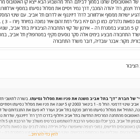
 של האוטובוסים שחנו בסמוך לביתם. החל מהשבוע הבא ייצא קו האוטובוס מה
 רח´ ויצמן, רח´ יהודה המכבי, דרך נמיר ויסיים את מסלול נסיעתו במסוף ארלוז
טיס משולב של הרכבת וקו 5 ולהגיע ישירות ממסוף ארלוזורוב לרח´ דיזינגוף או לדרום תל אביב. 
נוכחותם בכבישים. שינוי מסלולו של קו 5 מבוצע במסגרת רה – אירגון של קווי התחבורה הציבור
ד התחבורה מבצע בימים אלה סקר נוסעים מקיף במטרופולין תל אביב, במטרה
רית. מקור: אבנר עובדיה, דובר משרד התחבורה
הציבור
קו 5 המיתולוגי של חברת "דן" בתל אביב שינוי דרמטי. החל מ - 1 בינואר 
, התחיל את מסלול נסיעתו מרחוב פנקס בתל אביב ועורר לא פעם את התנגדותם של דייר
אוטובוס מהתחנה המרכזית החדשה בתל אביב ויחלוף בדרכו דרך רח´ דיזינגוף, שדרות נורדא
מסלול נסי
.האוטובוסים שיפעלו בקו 5 ייצבעו בשלל צבעים, 
לחץ כדי להרחיב...
משתמשים בתחבורה הציבורית. משרד התחבורה מבצע בימים אלה סקר נוסעים מקיף במטרו