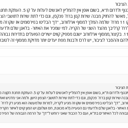
ה הציבורית. מקור: אבנר עובדיה, דובר משרד התחבורה
הציבור
כדי להגיע מרכבת ארלזורוב לדיזנ
 מאשר להחזיק מבנה שירות קטן ברח´ פנקס), וגם כדי לתת שירות לתושבי הצפון
שעם העתקת תחנת הקצה של קו 11 מרח´ שלמה המלך למסוף ארלזורוב, "דן" הבליטו בפירסומ
ח´ קרליבך מהצד השני של הקריה. למי שמכיר את האיזור- בלאגן שלם ולדעתי גם
הקריה בתדירות יותר גבוהה מקו 11. בקיצור,ממסוף ארלזורוב ישנם מספיק קווים ישירים הפועלים 
 וההסבר לציבור, יש לרכז ולבנות מפת יעדים יותר מדויקת ממסוף זה לטובת 
 הציבור
כדי להגיע מרכבת ארלזורוב לדיזנגוף ולדרום ת"א
וב, "דן" הבליטו בפירסומים אז שקו זה מגיע לקריה, למרות שלמעשה הוא מגיע רק לרח´
 גבוהה לכל האיזורים בת"א, ועם כל הכבוד שאני רוחש ל"דן" על הרמה הגבוהה של הפירסו