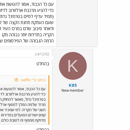
בשנים האחרונות בביקושים לתחבור
עם כל הכבוד, אסור להטעות את 
(תמיד עדיף לסיים בטרמינל גדול,
ולאחר סיבוב שלם במרכז העיר לר
הרמה הגבוהה של הפירסומים שלהם
24/12/02
K
בהחלט
נכתב ע"י seffic:
K85
עם כל הכבוד, אסור להטעות את
New member
מרח´ שלמה המלך למסוף ארלזור
קווים ישירים הפועלים בתדירות
מדויקת ממסוף זה לטובת כולם.
בהחלט