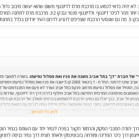
61, 62 או 64 שמגיעים הרבה יותר מהר לכיכר דיזנגוף
ולא בארלוזרוב.
קו 5 המיתולוגי של חברת "דן" בתל אביב שינוי דרמטי. החל מ - 1 בינואר 
, התחיל את מסלול נסיעתו מרחוב פנקס בתל אביב ועורר לא פעם את התנגדותם של דייר
אוטובוס מהתחנה המרכזית החדשה בתל אביב ויחלוף בדרכו דרך רח´ דיזינגוף, שדרות נורדא
מסלול נסי
.האוטובוסים שיפעלו בקו 5 ייצבעו בשלל צבעים, 
לחץ כדי להרחיב...
משתמשים בתחבורה הציבורית. משרד התחבורה מבצע בימים אלה סקר נוסעים מקיף במטרו
ה הציבורית. מקור: אבנר עובדיה, דובר משרד התחבורה
דרך יהודה המכבי הפקוק והרמזור הקצר בפניה לנמיר יחד עם העומס בנמיר הופכ
יצמן דרך כיכר המדינה ומזרחה בזבוטינסקי ולאחר חצית דרך נמיר כניסה לחניון. 