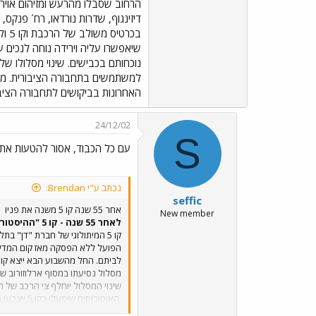
הרחוב שסבלו מהרעש ומזיהום אויר
דיזינגוף, שדרות נורדאו, רח´ פנקס,
בכר
למשתמשים בתחבורה הציבורית. משר
האחרונות בביקושים לתחבורה הציבו
24/12/02
S
עם כל הכבוד, אסור להטעות את 
נכתב ע"י Brendan:
seffic
אחר 55 שנה קו 5 משנה את פניו
New member
לאחר 55 שנה - קו 5 "ההיסטורי" של חברת "דן" בתל אביב משנה את פניו ואת מסלול נסיעתו.
הפועל ללא הפסקה מאז קום המדינה
לביתם. החל מהשבוע הבא ייצא קו ה
תל אביב ולשפר את רמת השירות ל