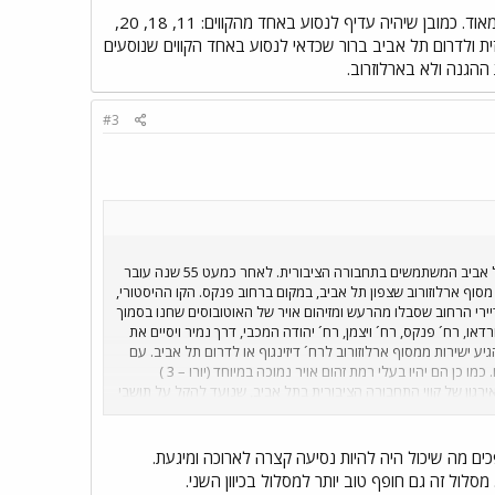
גם לאחר השינוי המיוחל בקו 5. לא יהיה כדאי לנסוע בו מרכבת מרכז לדיזנגוף משום שהוא יעשה סיבוב גדול מאוד. כמובן שיהיה עדיף לנסוע באחד מהקווים: 11, 18, 20,
. ולדיזנגוף סנטר גם קו 32. מרכבת מרכז לתחנה המרכזית ולדרום תל אביב ברור שכדאי לנסוע באחד הקווים שנוסעים
#3
בשורה לתושבי תל אביב המשתמשים בתחבורה הציבורית. לאחר כמעט 55 שנה עובר
2003 קו 5 ישנה את פניו ואת מסלול נסיעתו ויסתיים מסוף ארלוזורוב שצפון תל אביב, במקום ברחוב פנקס. הקו ההיסטורי,
י הרחוב שסבלו מהרעש ומזיהום אויר של האוטובוסים שחנו בסמוך
ו, רח´ פנקס, רח´ ויצמן, רח´ יהודה המכבי, דרך נמיר ויסיים את
עתו במסוף ארלוזורוב שבצפון תל אביב. בכך יוכלו גם נוסעי הרכבת להשתמש בכרטיס משולב של הרכבת וקו 5 ולהגיע ישירות ממסוף ארלוזורוב לרח´ דיזינגוף או לדרום תל אביב. עם
שינוי המסלול יוחלף צי הרכב של הקו באוטובוסים חדישים, נמוכי רצפה שיאפשרו עליה וירידה נוחה לנכים עם כסאות גלגלים. כמו כן הם יהיו בעלי רמת זהום אויר נמוכה במיוחד (יורו – 3 )
שיבליטו את נוכחותם בכבישים. שינוי מסלולו של קו 5 מבוצע במסגרת רה – אירגון של קווי התחבורה הציבורית בתל אביב, שנועד להקל על תושבי
פולין תל אביב, במטרה ללמוד על צרכי התושבים והשינויים שחלו
ים מה שיכול היה להיות נסיעה קצרה לארוכה ומיגעת.
מסלול זה גם חופף טוב יותר למסלול בכיוון השני.