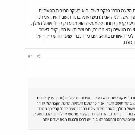
גוף ולדרום ת"א, בשום אופן אין להמליץ לאנשים לעלות על קו 5. העתקת תחנת הקצה מרח´ פנקס לשם, היא בעיקר מסיבות תפעוליות
 הישן. ולמה אני מדגיש זאת? בתור תושב העיר, אני זוכר
ים אז שקו זה מגיע לקריה, למרות שלמעשה הוא מגיע רק לרח´ שאול המלך,
 הטעייה (לא מכוונת, חס ושלום).יש המון קוים לאיזור
בתדירות גבוהה לכל האיזורים בת"א, ועם כל הכבוד שאני רוחש ל"דן" על
כולם.
#4
, בשום אופן אין להמליץ לאנשים לעלות על קו 5. העתקת תחנת הקצה מרח´ פנקס לשם, היא בעיקר מסיבות תפעוליות (תמיד עדיף לסיים
בטרמינל גדול, מאשר להחזיק מבנה שירות קטן ברח´ פנקס), וגם כדי לתת שירות לתושבי הצפון הישן. ולמה אני מדגיש זאת? בתור תושב העיר, אני זוכר שעם העתקת תחנת הקצה של קו 11
 שאול המלך, ולאחר סיבוב שלם במרכז העיר לרח´ קרליבך מהצד
השני של הקריה. למי שמכיר את האיזור- בלאגן שלם ולדעתי גם הטעייה (לא מכוונת, חס ושלום).יש המון קוים לאיזור הקריה בתדירות יותר גבוהה מקו 11. בקיצור,ממסוף ארלזורוב ישנם מספיק
מים שלהם וההסבר לציבור, יש לרכז ולבנות מפת יעדים יותר