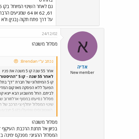
על דרך פתח תקוה (בגין) ולא בקו 5. מה גם שנוסעי הרכבת שצריכים להגיע לדרום העיר יורדים בכלל בתחנת ההגנה 
24/12/02
א
מסלול משונה!
נכתב ע"י Brendan:
אדיה
אחר 55 שנה קו 5 משנה את פניו
New member
לאחר 55 שנה - קו 5 "ההיסטורי" של חברת "דן" בתל אביב משנה את פניו ואת מסלול נסיעתו.
הפועל ללא הפסקה מאז קום המדינה
לביתם. החל מהשבוע הבא ייצא קו ה
תל אביב ולשפר את רמת השירות ל
בשנים האחרונות בביקושים לתחבור
מסלול משונה!
בכיוון אל תחנת הרכבת: העיקוף 
המסלול ההגיוני: מפנקס ימינה בוי