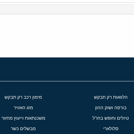
י
שור
הלוואות רק תבקש
מימון רכב רק תבקש
בורסה ושוק ההון
מזג האוויר
טיולים וחופש בחו"ל
משכנתאות וייעוץ מחזור
סלולארי
מבשלים כשר