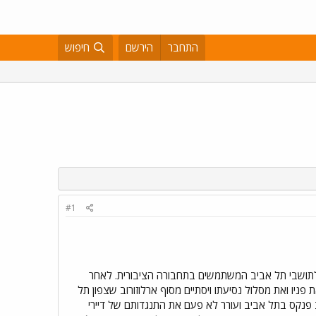
התחבר
הירשם
חיפוש
#1
תושבי תל אביב המשתמשים בתחבורה הציבורית. לאחר
 5 המיתולוגי של חברת "דן" בתל אביב שינוי דרמטי. החל מ - 1 בינואר 2003 קו 5 ישנה את פניו ואת מסלול נסיעתו ויסתיים מסוף ארלוזורוב שצפון תל
 פנקס בתל אביב ועורר לא פעם את התנגדותם של דיירי