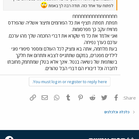
לפתוח עוד אחד כזה. תודה רבה לך באמת
חחחחחחחחחחחחחחחח
תפתח. תפתח. תציף את כל הפורומים ותיצור אשליה שהפרדס
מרוויח עקב כך מפרסומות.
ואני אלמד את כל מי שקורא את דברי החכמה שלך מהו ערכם.
ערכם כערך נפיחה.
בעת מלחמה, אתה בא ומציק לכל העולם ומספר סיפורי פוגי
לילדים מפגרים, במקום שתתגייס לצבא ותתרום את חלקך
בשותפות של נשיאה בנטל. אינך אלא בטלן שמתחמק מחובתו
לחברה וכל דיבוריו הם דברי הבל טהורים.
You must log in or register to reply here.
פייסבוק
Twitter
Reddit
Pinterest
Tumblr
WhatsApp
דואר אלקטרוני
הוסף קישור
Share:
כלכלה וכלכלנים