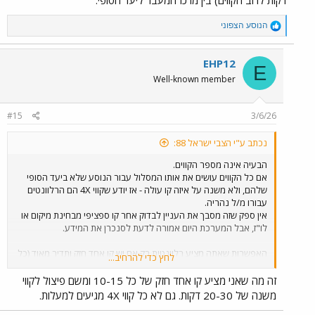
דקות לרוב הקווים) בין מרכז המעבר ליעד הסופי.
R
הנוסע הצפוני
e
a
c
EHP12
E
t
Well-known member
i
o
n
#15
3/6/26
s
:
נכתב ע"י הצבי ישראל 88:
הבעיה אינה מספר הקווים.
אם כל הקווים עושים את אותו המסלול עבור הנוסע שלא ביעד הסופי
שלהם, ולא משנה על איזה קו עולה - אז יודע שקווי 4X הם הרלוונטים
עבורו מ/ל נהריה.
אין ספק שזה מסבך את העניין לבדוק אחר קו ספציפי מבחינת מיקום או
לו"ז, אבל המערכת היום אמורה לדעת לסנכרן את המידע.
האפשרות שאתה מציע רלוונטית רק אם יש קו אחד חזק ותדיר מאוד (כל
לחץ כדי להרחיב...
10-15 דקות) בקטע נהריה- מעלות שגם האמינות שלו מבחינת זמן
הנסיעה יציב, מרכז מעבר רלוונטי במעלות הכולל מקום נוח ובטוח
זה מה שאני מציע קו אחד חזק של כל 10-15 ומשם פיצול לקווי
לשהייה ואפשרויות מסחר סביבו, וקווים מקשרים תדירים (מדי 20-30
משנה של 20-30 דקות. גם לא כל קווי 4X מגיעים למעלות.
דקות לרוב הקווים) בין מרכז המעבר ליעד הסופי.