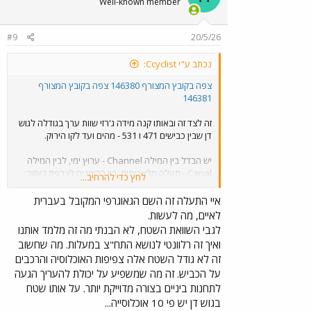
Well-known member
#9
20/5/26
נכתב ע"י Ccyclist:
צפה בקובץ המצורף 146380
צפה בקובץ המצורף
146381
זה לצד זה ובאותו קנה מידה ג'רזי שוות ערך בגודלה לגוש
דן שבין כבישים 471 ו 531 - מהים ועד לקו הירוק.
יש הבדל בין המילה Channel - ערוץ ימי, לבין המילה
Canal - תעלה מלאכותית. בין בריטניה לצרפת באזור
לחץ כדי להרחיב...
של האיים יש מרחק של מעל 200 קילומטרים, תעלה זה
לא.
איי התעלה זה השם הגאוגרפי המקובל בעברית
לאיים, מה לעשות.
לאיים יש תעשיית תיירות ולכן חלק חשוב בשילוט זה
לגבי השוואת השטח, לא הבנתי מה זה מלמד אותנו
הנגשת הרשת לנוסעים שלא מכירים את הקווים. בתחנות
ואיך זה רלוונטי לנושא התח"צ במעלות. מה שחשוב
אליהן הגעתי באיים היתה גם מפת רשת של האי כולו.
זה לא גודל השטח אלה צפיפות האוכלוסיה והרכבים
על הכביש. זה מה שמשפיע על יכולת להעריך הגעה
לתחנות ביניים בצורה מדוייקת יותר. על אותו שטח
בגוש דן יש פי 10 אוכלוסייה...