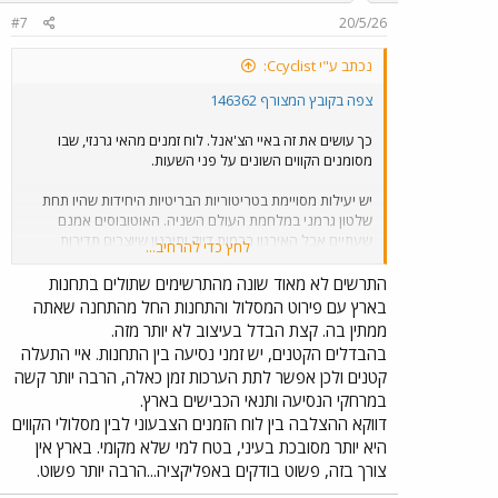
#7
20/5/26
נכתב ע"י Ccyclist:
צפה בקובץ המצורף 146362
כך עושים את זה באיי הצ'אנל. לוח זמנים מהאי גרנזי, שבו
מסומנים הקווים השונים על פני השעות.
יש יעילות מסויימת בטריטוריות הבריטיות היחידות שהיו תחת
שלטון גרמני במלחמת העולם השניה. האוטובוסים אמנם
שעתיים אבל האירגון ברמות דיוק ותיכנון שיוצרים תדירות
לחץ כדי להרחיב...
משולבת טובה בתחנות העיקריות.
התרשים לא מאוד שונה מהתרשימים שתולים בתחנות
האפקט הוא שאפשר לנסוע לכל מקום ולחזור משם למלון
בארץ עם פירוט המסלול והתחנות החל מהתחנה שאתה
שבבירה, אבל יש אי ודאות מסויימת לגבי המסלול. יש גם מקרים
ממתין בה. קצת הבדל בעיצוב לא יותר מזה.
שמגיעים לתחנה והריווח בין האוטובוסים אינו טוב במיוחד -
בהבדלים הקטנים, יש זמני נסיעה בין התחנות. איי התעלה
למשל חור של כחצי שעה ליד גן חיות שעוברים בתחנה שלו 3
קטנים ולכן אפשר לתת הערכות זמן כאלה, הרבה יותר קשה
קווים (באי ג'רזי שהוא האח הגדול יותר אך מנוהל כ States
במרחקי הנסיעה ותנאי הכבישים בארץ.
נפרד, באיי הצ'אנל מדובר במונח נורמאני המייצג את
הפרלמנט והממשלה המקומיים והוא ברבים - States of
דווקא ההצלבה בין לוח הזמנים הצבעוני לבין מסלולי הקווים
Jersey, States of Guernsey.
היא יותר מסובכת בעיני, בטח למי שלא מקומי. בארץ אין
צורך בזה, פשוט בודקים באפליקציה...הרבה יותר פשוט.
גם אם יש פקקים - ריווח של 10 דקות עד רבע שעה ותחנת