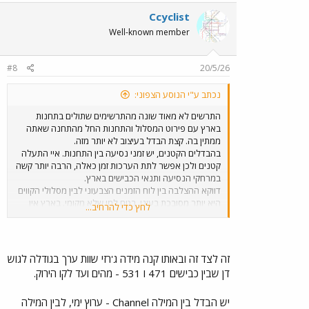
וויסות או שתיים יאפשרו דיוק גדול יותר מ"שגר ושכח, ופיזור טוב
יותר של הנסיעות על פני השעה. בנוסף שעת היציאה
Ccyclist
מהישובים הכפריים השונים למעלות צריכה להיות מנוהלת
Well-known member
בהתאם ללו"ז שמנסים לבנות ממעלות לנהריה בהתאם
למסלולים בתוך מעלות.
#8
20/5/26
זה מודל קיים שאפשר לאמץ אותו באזורים שצריכים ריבוי קווים
לא תדירים ליעדים כפריים מחד, אך צריכים שירות עירוני טוב
נכתב ע"י הנוסע הצפוני:
בין שתי נקודות ראשיות האידך.
התרשים לא מאוד שונה מהתרשימים שתולים בתחנות
בארץ עם פירוט המסלול והתחנות החל מהתחנה שאתה
ממתין בה. קצת הבדל בעיצוב לא יותר מזה.
בהבדלים הקטנים, יש זמני נסיעה בין התחנות. איי התעלה
קטנים ולכן אפשר לתת הערכות זמן כאלה, הרבה יותר קשה
במרחקי הנסיעה ותנאי הכבישים בארץ.
דווקא ההצלבה בין לוח הזמנים הצבעוני לבין מסלולי הקווים
היא יותר מסובכת בעיני, בטח למי שלא מקומי. בארץ אין
לחץ כדי להרחיב...
צורך בזה, פשוט בודקים באפליקציה...הרבה יותר פשוט.
זה לצד זה ובאותו קנה מידה ג'רזי שוות ערך בגודלה לגוש
דן שבין כבישים 471 ו 531 - מהים ועד לקו הירוק.
יש הבדל בין המילה Channel - ערוץ ימי, לבין המילה