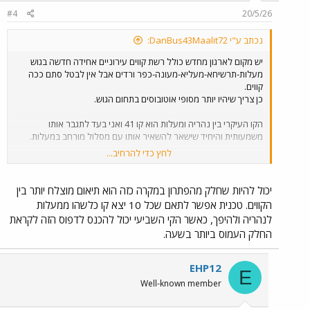
n
#4
20/5/26
s
:
נכתב ע"י DanBus43Maalit72:
יש מקום לארגון מחדש כולל רשת קווים עירוניים אחידה חדשה בגוש
מעלות-תרשיחא-מעליא-מעונה-כפר ורדים אבל אין לבטל סתם ככה
קווים.
כן צריך שיהיו יותר מסופי אוטובוסים בתחום הגוש.
הקו העיקרי בין נהריה ומעלות הוא קו 41 ואני בעד לתגבר אותו
משמעותית והיחיד שישאר להשאיר אותו עם מסלול מורחב במעלות.
לחץ כדי להרחיב...
קווים 39 ו 42 בעד למזג אותם לקו אחד וצמצום המסלול במעלות למרכז
העיר בלבד.
יכול להיות שחלק מהפתרון במקרה כזה הוא תיאום מוצלח יותר בין
קו 35 לעכו ללא שינוי.
הקווים. טכנית אפשר לתאם שכל 10 יצא קו כלשהו ממעלות
לנהריה ולהיפך, כאשר הקי השביעי יכול להכנס לדפוס הזה לקראת
את קו 46 בעד למזג לתוך קו 45(שפועל גם בשבת) והוצאת הקווים מחוסן.
החלק העמוס ביותר בשעה.
קו 44 ללא שינוי והכנסתו לחוסן.
EHP12
E
קווים 50 ו 50 ללא שינוי.
Well-known member
ביטול קו 43 ותגבור קו 53.