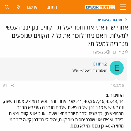
התחבר
הירשם
תחבורה ציבורית
אחרי שהראתי את חוסר יעילות הקווים בגן יבנה עכשיו
למעלות: האם ניתן לזכור את כל 7 הקווים שנוסעים
מנהריה למעלות?
פ
פ
19/5/26
EHP12
ו
ו
ת
ר
EHP12
E
ח
ס
Well-known member
ה
ם
נ
ב
ו
ת
#1
19/5/26
ש
א
א
ר
הקווים הם:
י
41,40,367,46,45,43,44. שכל אחד מהם נוסע בממוצע פעם בשעה,
ך
וזה לא שיש פיזור נכון של היציאות שלהם מנהריה (אני לא מדבר
מהמוצאים), כך שניתן לחכות יותר מחצי שעה, ואז 2 או 3 קווים יוצאים
ביחד. ואפילו אני שוזכר יחסית טוב קווים, יהיה לי כמזדמן קשה לזכור מי
מקווי ה-40 כן נכנס ומי לא נכנס.