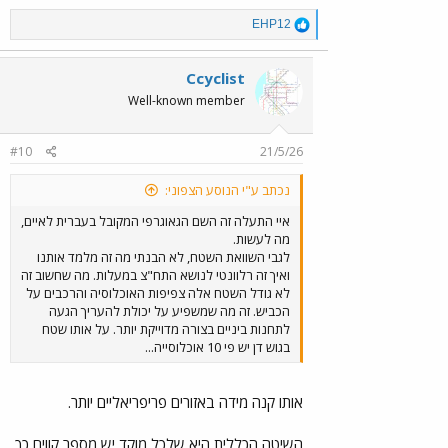
R
EHP12
e
a
c
Ccyclist
t
Well-known member
i
o
n
#10
21/5/26
s
:
נכתב ע"י הנוסע הצפוני:
איי התעלה זה השם הגאוגרפי המקובל בעברית לאיים,
מה לעשות.
לגבי השוואת השטח, לא הבנתי מה זה מלמד אותנו
ואיך זה רלוונטי לנושא התח"צ במעלות. מה שחשוב זה
לא גודל השטח אלה צפיפות האוכלוסיה והרכבים על
הכביש. זה מה שמשפיע על יכולת להעריך הגעה
לתחנות ביניים בצורה מדוייקת יותר. על אותו שטח
בגוש דן יש פי 10 אוכלוסייה...
אותו קנה מידה באזורים פריפריאליים יותר.
השיטה הכללית היא שלכל מוקד יש מספר קווים כך