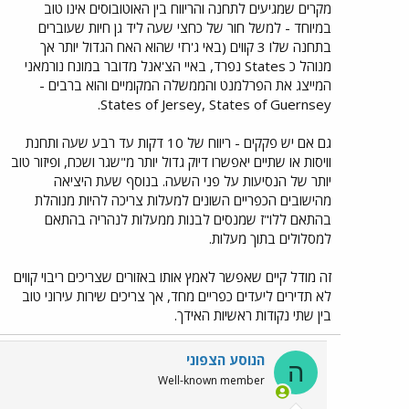
מקרים שמגיעים לתחנה והריווח בין האוטובוסים אינו טוב
במיוחד - למשל חור של כחצי שעה ליד גן חיות שעוברים
בתחנה שלו 3 קווים (באי ג'רזי שהוא האח הגדול יותר אך
מנוהל כ States נפרד, באיי הצ'אנל מדובר במונח נורמאני
המייצג את הפרלמנט והממשלה המקומיים והוא ברבים -
States of Jersey, States of Guernsey.
גם אם יש פקקים - ריווח של 10 דקות עד רבע שעה ותחנת
וויסות או שתיים יאפשרו דיוק גדול יותר מ"שגר ושכח, ופיזור טוב
יותר של הנסיעות על פני השעה. בנוסף שעת היציאה
מהישובים הכפריים השונים למעלות צריכה להיות מנוהלת
בהתאם ללו"ז שמנסים לבנות ממעלות לנהריה בהתאם
למסלולים בתוך מעלות.
זה מודל קיים שאפשר לאמץ אותו באזורים שצריכים ריבוי קווים
לא תדירים ליעדים כפריים מחד, אך צריכים שירות עירוני טוב
בין שתי נקודות ראשיות האידך.
הנוסע הצפוני
ה
Well-known member