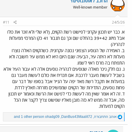
הרוכב לאוטובוסים1
Well-known member
#11
24/5/26
א. כבר יש תכנון עקרוני לפישוט רשת הקווים, (לא שלי ולא זוכר את כולו
אבל מיזוג 39+42 בהחלט שם וכך גם תגבור 41 כקו המרכזי ממעלות
לנהריה)
ב. האמירה של הנוסע הצפוני נכונה עקרונית. כשהקווים האלה נוצרו
מעלות לא היתה עיר, הבעיה שגם היום היא לא ממש עיר חשובה ולא
התפתח בה מרכז ראוי לשמו.
ג. גם חלק ניכר מאלה שנוסעים לנהריה נוסעים אלה לא עבור העיר אלא
בשביל לעשות מעבר לרכבת. אם תכריח את כולם לעשות מעבר גם
במעלות אז תקבל רשת מאד יפה על הנייר אבל בסופו של דבר עם
פחות נוסעים, התדירות של הקווים שממשיכים מזרחה תאלץ לרדת.
ד. זה לא אומר שאין מה לעשות כדי לפשט את הרשת וכאמור יש תכנון
כזה, אבל זה ממש לא כזה מובן מאליו שפשוט צריך לקצר את הכל
הקווים למעלות.
R
אוהב התחבורה
,
DanBus43Maalit72
,
ohadg09
and 1 other person
e
a
c