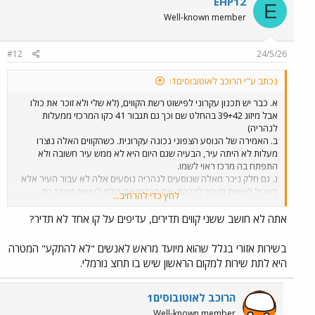
EHP12
E
t
Well-known member
i
o
n
#12
24/5/26
s
:
נכתב ע"י הרוכב לאוטובוסים1:
א. כבר יש תכנון עקרוני לפישוט רשת הקווים, (לא שלי ולא זוכר את כולו
אבל מיזוג 39+42 בהחלט שם וכך גם תגבור 41 כקו המרכזי ממעלות
לנהריה)
ב. האמירה של הנוסע הצפוני נכונה עקרונית. כשהקווים האלה נוצרו
מעלות לא היתה עיר, הבעיה שגם היום היא לא ממש עיר חשובה ולא
התפתח בה מרכז ראוי לשמו.
ג. גם חלק ניכר מאלה שנוסעים לנהריה נוסעים אלה לא עבור העיר אלא
בשביל לעשות מעבר לרכבת. אם תכריח את כולם לעשות מעבר גם
לחץ כדי להרחיב...
במעלות אז תקבל רשת מאד יפה על הנייר אבל בסופו של דבר עם פחות
נוסעים, התדירות של הקווים שממשיכים מזרחה תאלץ לרדת.
אתה לא חושב ששני קווים תדירים, עדיפים על קו אחד לא תדיר?
ד. זה לא אומר שאין מה לעשות כדי לפשט את הרשת וכאמור יש תכנון כזה,
אבל זה ממש לא כזה מובן מאליו שפשוט צריך לקצר את הכל הקווים
בשירות אזורי בגלל שהוא מיועד מראש לאנשים "לא להתקע" המטרה
למעלות.
היא לתת שירות למקום הראשון שיש בו תחצ נורמלי.
הרוכב לאוטובוסים1
Well-known member