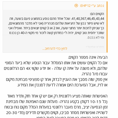
נכתב ע"י EHP12:
הקווים הם:
41,40,367,46,45,43,44. שכל אחד מהם נוסע בממוצע פעם בשעה, וזה
לא שיש פיזור נכון של היציאות שלהם מנהריה (אני לא מדבר מהמוצאים),
כך שניתן לחכות יותר מחצי שעה, ואז 2 או 3 קווים יוצאים ביחד. ואפילו אני
שוזכר יחסית טוב קווים, יהיה לי כמזדמן קשה לזכור מי מקווי ה-40 כן נכנס
ומי לא נכנס.
פתרון אפשרי:
לחץ כדי להרחיב...
קיצור הקווים הבאים למעלות מהמוצאים המזרחיים שלהם: 40,45,53,
לבטל: 44 (בית ג'אן צריכה ש-14-/15 יהיו קווי הזנה כדי לשפר בה את
הבעיה אינה מספר הקווים.
התח"צ), 50 (367 בתדירות יותר טובה לקח את הנוסעים של 50), 46 (אף
אם כל הקווים עושים את אותו המסלול עבור הנוסע שלא ביעד הסופי
אחד לא עולה עליו במקטעים הייחודים שלו), 43 (ביאנוח, אנשים לא עולים
שלהם, ולא משנה על איזה קו עולה - אז יודע שקווי 4X הם הרלוונטים
עליו. אלא על 53). ולאחד את המסלולים של 39 ו-42 לקו אחד.
עבורו מ/ל נהריה.
אין ספק שזה מסבך את העניין לבדוק אחר קו ספציפי מבחינת מיקום
תדירות ראויה לקווים המקוצרים:
או לו"ז, אבל המערכת היום אמורה לדעת לסנכרן את המידע.
40 כל 30 דקות
45 לאחד עם 52: כל 45 דקות
האפשרות שאתה מציע רלוונטית רק אם יש קו אחד חזק ותדיר מאוד
ולהפעיל את 41 כל 15 דקות: ככה אתה מקבל שירות אמין יותר ממעלות
(כל 10-15 דקות) בקטע נהריה- מעלות שגם האמינות שלו מבחינת
לנהריה, וההפך.
זמן הנסיעה יציב, מרכז מעבר רלוונטי במעלות הכולל מקום נוח ובטוח
לשהייה ואפשרויות מסחר סביבו, וקווים מקשרים תדירים (מדי 20-30
ככה אתה מבטיח שירות תדיר יותר, ובהיר יותר מנהריה, מאשר כל הרסיסי
קווים האלה.