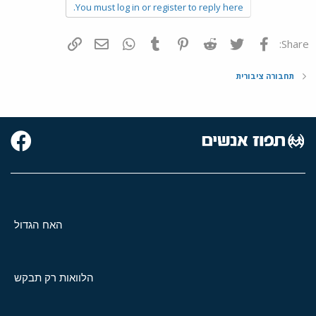
You must log in or register to reply here.
c
t
i
o
פייסבוק
Twitter
Reddit
Pinterest
Tumblr
WhatsApp
דואר אלקטרוני
הוסף קישור
Share:
n
s
:
תחבורה ציבורית
האח הגדול
הלוואות רק תבקש