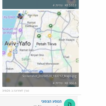
KB 510.3 · צפיות: 4
Screenshot_20260520_183712_Maps.jpg
KB 966.8 · צפיות: 4
נערך לאחרונה ב:
3/6/26
הנוסע הצפוני
ה