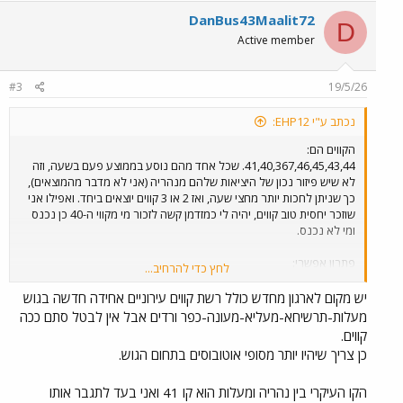
c
DanBus43Maalit72
D
t
Active member
i
o
n
#3
19/5/26
s
:
נכתב ע"י EHP12:
הקווים הם:
41,40,367,46,45,43,44. שכל אחד מהם נוסע בממוצע פעם בשעה, וזה
לא שיש פיזור נכון של היציאות שלהם מנהריה (אני לא מדבר מהמוצאים),
כך שניתן לחכות יותר מחצי שעה, ואז 2 או 3 קווים יוצאים ביחד. ואפילו אני
שוזכר יחסית טוב קווים, יהיה לי כמזדמן קשה לזכור מי מקווי ה-40 כן נכנס
ומי לא נכנס.
פתרון אפשרי:
לחץ כדי להרחיב...
קיצור הקווים הבאים למעלות מהמוצאים המזרחיים שלהם: 40,45,53,43,
לבטל: 44 (בית ג'אן צריכה ש-14-/15 יהיו קווי הזנה כדי לשפר בה את
יש מקום לארגון מחדש כולל רשת קווים עירוניים אחידה חדשה בגוש
התח"צ), 50 (367 בתדירות יותר טובה לקח את הנוסעים של 50), 46 (אף
מעלות-תרשיחא-מעליא-מעונה-כפר ורדים אבל אין לבטל סתם ככה
אחד לא עולה עליו במקטעים הייחודים שלו), 43 (ביאנוח, אנשים לא עולים
קווים.
עליו. אלא על 53). ולאחד את המסלולים של 39 ו-42 לקו אחד.
כן צריך שיהיו יותר מסופי אוטובוסים בתחום הגוש.
תדירות ראויה לקווים המקוצרים:
הקו העיקרי בין נהריה ומעלות הוא קו 41 ואני בעד לתגבר אותו
40 כל 30 דקות