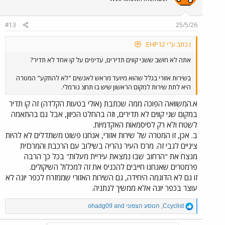
#13
25/5/26
נכתב ע"י EHP12:
אתה לא חושב ששני קווים תדירים, עדיפים על קו אחד לא תדיר?
בשירות אזורי בגלל שהוא מיועד מראש לאנשים "לא להתקע" המטרה
היא לתת שירות למקום הראשון שיש בו תחצ נורמלי.
א.המשוואה הפוכה ממה שכתבת (אולי בטעות הקלדה) זה קו תדיר
במקום שני קווים לא תדירים, וזה בהחלט הכיוון, אבל גם בהתאמה
לשטח ולא רק לסיסמאות האקדמיות.
ב. אכן, זו המטרה של שירות אזורי, אנחנו פשוט משתדלים לא להיות
ציניים לגבי זה. מרכז העיר נהריה בשילוב עם הרכבת והמרכזית
מנצח את "הרחוב שבו נמצאת עיריית מעלות" בכל כך הרבה
פרמטרים שאנחנו חייבים להכניס את זה למכלול השיקולים.
זו גם לא הדוגמה היחידה, גם השירות האזורי שממזרח לכפר יונה לא
עוצר בכפר יונה אלא ממשיך לנתניה.
R
Ccyclist
,
הנוסע הצפוני
and
ohadg09
e
a