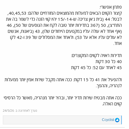
פתרון אפשרי:
קיצור הקווים הבאים למעלות מהמוצאים המזרחיים שלהם: 40,45,53,
לבטל: 44 (בית ג'אן צריכה ש-14-/15 יהיו קווי הזנה כדי לשפר בה את
התח"צ), 50 (367 בתדירות יותר טובה לקח את הנוסעים של 50), 46
(אף אחד לא עולה עליו במקטעים הייחודים שלו), 43 (ביאנוח, אנשים
לא עולים עליו. אלא על 53). ולאחד את המסלולים של 39 ו-42 לקו
אחד.
תדירות ראויה לקווים המקוצרים:
40 כל 30 דקות
45 לאחד עם 52: כל 45 דקות
ולהפעיל את 41 כל 15 דקות: ככה אתה מקבל שירות אמין יותר ממעלות
לנהריה, וההפך.
ככה אתה מבטיח שירות תדיר יותר, ובהיר יותר מנהריה, מאשר כל הרסיסי
קווים האלה.
נערך לאחרונה ב:
24/5/26
R
Ccyclist
e
a