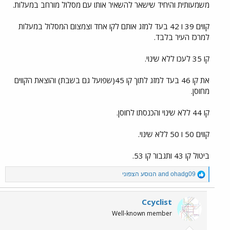
45 לאחד עם 52: כל 45 דקות
משמעותית והיחיד שישאר להשאיר אותו עם מסלול מורחב במעלות.
ולהפעיל את 41 כל 15 דקות: ככה אתה מקבל שירות אמין יותר ממעלות
קווים 39 ו 42 בעד למזג אותם לקו אחד וצמצום המסלול במעלות
לנהריה, וההפך.
למרכז העיר בלבד.
ככה אתה מבטיח שירות תדיר יותר, ובהיר יותר מנהריה, מאשר כל הרסיסי
קו 35 לעכו ללא שינוי.
קווים האלה.
את קו 46 בעד למזג לתוך קו 45(שפועל גם בשבת) והוצאת הקווים
מחוסן.
קו 44 ללא שינוי והכנסתו לחוסן.
קווים 50 ו 50 ללא שינוי.
ביטול קו 43 ותגבור קו 53.
R
ohadg09
and
הנוסע הצפוני
e
a
c
Ccyclist
t
Well-known member
i
o