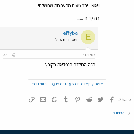
וואואו...יתר טעים מהארוחה שחשקתי
בה קודם.........
effyba
E
New member
#8
21/1/03
הנה הרולדה הנפלאה בקובץ
You must log in or register to reply here.
פייסבוק
Twitter
Reddit
Pinterest
Tumblr
WhatsApp
דואר אלקטרוני
הוסף קישור
Share:
מתכונים