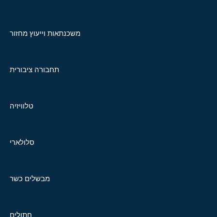
משכנתאות וייעוץ מחזור
תחבורה ציבורית
טלוויזיה
סלולארי
מבשלים כשר
חתולים