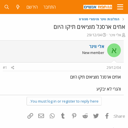
התחבר
הירשם
המלצות ווינר והימורי ספורט
אחים ארסנל מוציאים תיקו היום
פ
פ
אלי ווינר
29/12/04
ו
ו
ת
ר
אלי ווינר
א
ח
ס
New member
ה
ם
נ
ב
ו
ת
#1
29/12/04
ש
א
א
ר
אחים ארסנל מוציאים תיקו היום
י
ך
והנרי לא יבקיע
You must log in or register to reply here.
פייסבוק
Twitter
Reddit
Pinterest
Tumblr
WhatsApp
דואר אלקטרוני
הוסף קישור
Share: