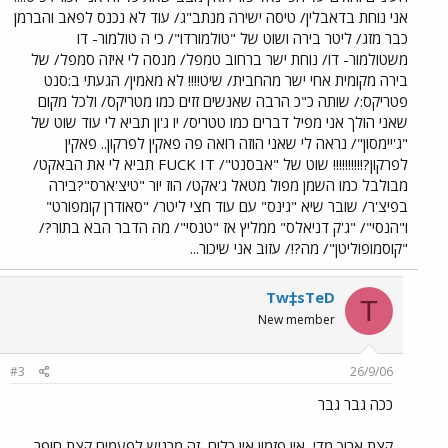
אני נוחת בדאבלין/ טיסה ישירה מנתב"ג/ עוד לא נכנס לפאב והברמן
כבר מזג/ ליטר בירה ושוט של "טולמורדו"/ כי ה טולמור- דו
משטולמור- דו/ נוחת ישר ברחוב טמפל/ מנסה לי איזה סמפל/ של
בירה מקומית אחי ישר מהחבית/ שיט!!!! לא מאמין/ הגעתי ב:סנט
פטריקס:/ שותה כ"כ הרבה שאנשים זזים כמו מטריקס/ ולכל מקום
שאני הולך אני מפיל דברים כמו טטריס/ יו ג'ון תביא לי עוד שוט של
"ג'יימסון"/ נראה לי שאני הוזה רואה פה פאקין לפרקון.. פאקין
לפרקון?!!!!!!!!!! שוט של "אבסנט"/ FUCK IT תביא לי את הבאקט/
מבולבל כמו השמן מפול מטאל ג'אקט/ הוז יור "טיצ'ארס"?בירה
בפיצ'ר/ שובר שיא "גינס" עם עוד חצי ליטר/ "סאודרן קומפורט"
ו"הנסי"/ "ג'ק דניאלס" ממליץ אז "טנסי"/ מה הדבר הבא בתור?/
"קוסמופוליטן"/ מה?!/ עזוב אני שיכור...
Tw‡sTeD
T
New member
#3
26/9/06
ככה גבר גבר
קצת ארוך מדי, אין פזמון אין כלום, זה מרגיש לפעמים קצת חופר.