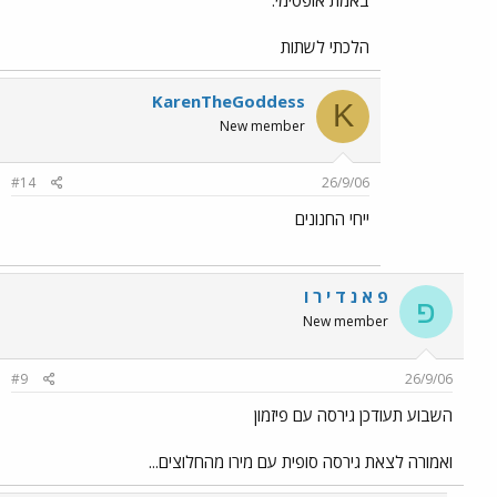
הלכתי לשתות
KarenTheGoddess
K
New member
#14
26/9/06
ייחי החנונים
פ א נ ד י ר ו
פ
New member
#9
26/9/06
השבוע תעודכן גירסה עם פיזמון
ואמורה לצאת גירסה סופית עם מירו מהחלוצים...