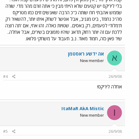
בלי ליריקס יש קטעים שלא הייתי מבין כי אתה זורם מהר מדי. שורה
שממש אהבתי חח שותה כ"כ הרבה שאנשים זזים כמו מטריקס
סה"כ נחמד, ביט מגניב, אבל אפשר לשחק איתו יותר, להשאיר רק
ת'מלודי לפעמים, רק באסים.. שטויות כאלה. זהו אחי, אם 'תה רוצה
ללכת עם זה יותר רחוק תדאג שיהיו פזמונים בשירים, אבל אחלה..
שיר פאן כזה, חמוד מאוד. נ.ב תעבוד על משחקי פלואו.
אה ידשע ראסטמן
א
New member
#4
26/9/06
אחלה ליריקס!
ItaMaR AkA Mistic
I
New member
#5
26/9/06