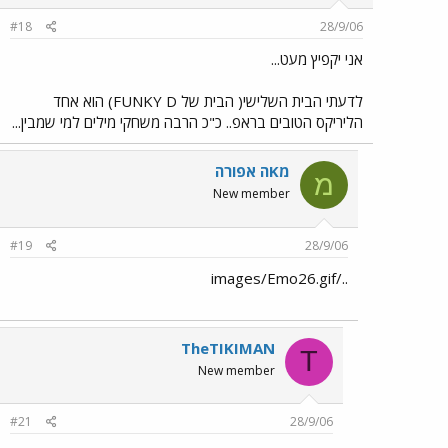
#18
28/9/06
אני יקפיץ מעט...
לדעתי הבית השלישי( הבית של FUNKY D) הוא אחד
הליריקס הטובים בראפ.. כ"כ הרבה משחקי מילים למי שמבין...
מKה אפורה
מ
New member
#19
28/9/06
../images/Emo26.gif
TheTIKIMAN
T
New member
#21
28/9/06