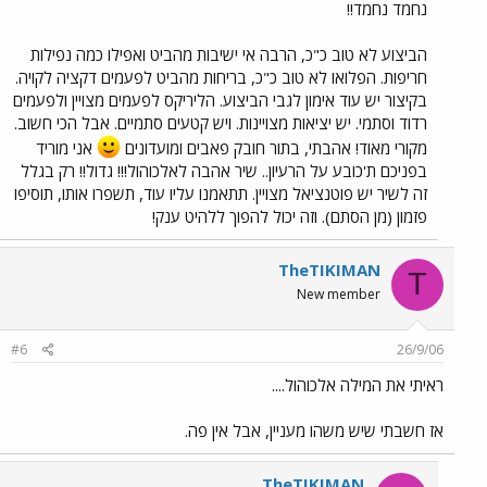
נחמד נחמד!!
הביצוע לא טוב כ"כ, הרבה אי ישיבות מהביט ואפילו כמה נפילות
חריפות. הפלואו לא טוב כ"כ, בריחות מהביט לפעמים דקציה לקויה.
בקיצור יש עוד אימון לגבי הביצוע. הליריקס לפעמים מצויין ולפעמים
רדוד וסתמי. יש יציאות מצויינות. ויש קטעים סתמיים. אבל הכי חשוב.
מקורי מאוד! אהבתי, בתור חובק פאבים ומועדונים
אני מוריד
בפניכם ת'כובע על הרעיון.. שיר אהבה לאלכוהול!!! גדול!! רק בגלל
זה לשיר יש פוטנציאל מצויין. תתאמנו עליו עוד, תשפרו אותו, תוסיפו
פזמון (מן הסתם). וזה יכול להפוך ללהיט ענק!
TheTIKIMAN
T
New member
#6
26/9/06
ראיתי את המילה אלכוהול....
אז חשבתי שיש משהו מעניין, אבל אין פה.
TheTIKIMAN