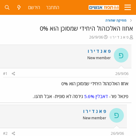
התחבר
הירשם
מוזיקה שחורה
אחוז האלכוהול היחידי שמסוכן הוא 0%
פ
פ
פ א נ ד י ר ו
26/9/06
ו
ו
ת
ר
פ א נ ד י ר ו
פ
ח
ס
New member
ה
ם
נ
ב
ו
ת
#1
26/9/06
ש
א
א
ר
אחוז האלכוהול היחידי שמסוכן הוא 0%
י
ך
פינאל פור-
דאבלין 5.6%
גירסה לא סופית- אבל תהנו..
פ א נ ד י ר ו
פ
New member
#2
26/9/06