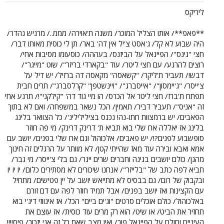
ליריקס
**פאפ**/ אותו הצליל המוכר/ משנה ת'אוירה/ מממ../ מרגיש נהדר/
היה שבוע לא קל/ ג'אסט צ'יל אין דה' באר/ תן לי כוסית מאותו דבר/
חצי "גינס"/ הפיינאל על הביזנס/ בעההה/ כוסעומו מסיבות אחי/
רוצים להרגע/ עם חצי ליטר/ עוד "בקארדי בריזר"/ שוט "מייגר"/
דבש!/ תעביר ת'ליקר/ "קשאסה" מקאסה דה ברזיל/ יש דיל על
צ'ייסר/ "ג'יימסון"/ "אייסברג"/ "ויינשטפן" "קרלסברג"/ תרים חבית
תפתח ת'ברז/ חצי ליטר אל הכרס/ הו מיי גוד דה' "קילקני"!/ תרגע אחי
זה "אניס"/ תעביר דביר/ תאמין/ הכל נשאר במשפחה/ ואם לא בתוך
הפאבים/ יש ברמצוות חתו-נה! נכנס בצילילילינ'/ כל הצוואר בלינג
בלינג אז יאללה אח שלי בוא תביא ת' דרינק דרינק/ מי פה חוזר
סופשבוע לפנים?!/ יש פאבים/ אלכוהול וגם אח שלי בפנים/ יושב עם
אמא ואבא ובירה עוד מאז שהייתי קטן/ לא מוותר על הרגלים זה חינוך
מהגן/ כולם יושבים בגינה וחברים שרים ייגר/ גם בלי צ'ייסר/ מי גבר/
תביא לפה כתב של "בלייזר"/ אנחנו שיכורים לא מסתירים כלום/ יו יו יו
ובקבוק של רום/ גם בבסיס לא מתייאש יושב על יין פטישים/ מתחיל
עם הקצינות ואז יושב בפנים/ אבל תמיד חוזר לפה עם דם זורם
באלכוהול/ כולם אוכלים סרטים "וג'ים ביים" הכל/ אז אינווזי דיג'י בוא
תחזיר את הביט/ או שיט/ הוא רק מרים עוד כוסית/ אז עוצם את
העיניים וחולם על הפיינאל פור/ ואין מצב שאת כל זה אני יזכור/ פיס!!!!