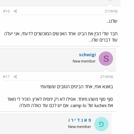
#16
27/9/06
שלנו...
חבר שלי הכין את הביט. אחד האנשים המוכשרים לדעתי, אני יעלה
עוד דברים שלו...
schwigi
S
New member
#17
27/9/06
בואנא אחי, אחד הביטים הטובים ששמעתי
סוף סוף משהו מיוחד. אפילו לא רק יחסית לארץ. הזכיר לי מאוד
את luchini של camp lo. אם יש לכם עוד כאלה תעלה
פ א נ ד י ר ו
פ
New member