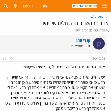
התחבר
הירשם
נשים בלבד
אחד מהמשוררים הגדולים של ימינו
פ
פ
קנדי וומן
30/12/04
ו
ו
ת
ר
קנדי וומן
ק
ח
ס
New member
ה
ם
נ
ב
ו
ת
#1
30/12/04
ש
א
א
ר
אחד מהמשוררים הגדולים של ימינו../images/Emo63.gif
י
ך
יש לי ימים של ריב עם עצמי אני מתפזר לי בחדר צדדי אז אני פותח דף
חדש כן אני פותח דף חדש מה שהיה בי נראה משומש היכן הגפרור
שישרוף את הקש אז אני פותח דף חדש כן אני פותח דף חדש באת לי
פתאום נקייה מאיפור עם ראשי הפרקים לתחילת הסיפור אני מדפדף בך
את בי מביטה השמש שלי כבר מאירה אז אני פותח דף חדש פתאום
בגילי חוזר החלום של איש ואישה וציפור בחלון אז אני פותח דף חדש כן
אני פותח דף חדש מילים:רוני סומק