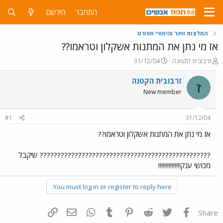
התחבר
הירשם
המלצות ווינר והימורי ספורט
אז מי נתן את המתנות אשקלון וטראמו??
פ
פ
זרבובית הקטנה
31/12/04
ו
ו
ת
ר
זרבובית הקטנה
ז
ח
ס
New member
ה
ם
נ
ב
ו
ת
#1
31/12/04
ש
א
א
ר
אז מי נתן את המתנות אשקלון וטראמו??
י
ך
????????????????????????????????????????????????? שיקבל
מכושי ענק!!!!!!!!!!!!!!!
You must log in or register to reply here.
פייסבוק
Twitter
Reddit
Pinterest
Tumblr
WhatsApp
דואר אלקטרוני
הוסף קישור
Share: