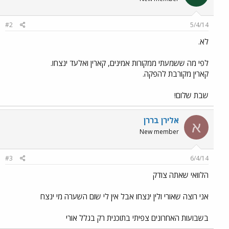
#2
5/4/14
לא.
לפי מה ששמעתי ממקורות אמינים, קארין ואלעד ינצחו.
קארין מקורבת להפקה.
שבת שלום!
אלירן בררן
א
New member
#3
6/4/14
הלוואי שאתה צודק
אני רוצה שאורי ולין ינצחו אבל אין לי שום השערה מי ינצח
בשבועות האחרונים צפיתי בתוכנית רק בגלל אורי