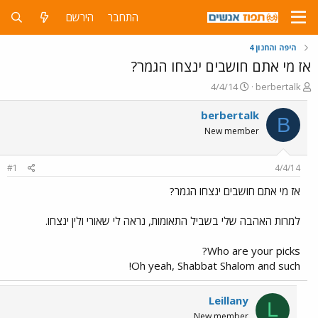
התחבר
הירשם
היפה והחנון 4
אז מי אתם חושבים ינצחו הגמר?
פ
פ
4/4/14
berbertalk
ו
ו
ת
ר
berbertalk
B
ח
ס
New member
ה
ם
נ
ב
ו
ת
#1
4/4/14
ש
א
א
ר
אז מי אתם חושבים ינצחו הגמר?
י
ך
למרות האהבה שלי בשביל התאומות, נראה לי שאורי ולין ינצחו.
Who are your picks?
Oh yeah, Shabbat Shalom and such!
Leillany
L
New member