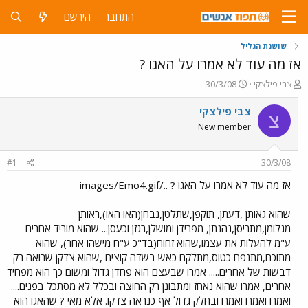
התחבר
הירשם
שושנת הגליל
אז מה עוד לא אמרו על האגו ?
פ
פ
צבי פילצקי
30/3/08
ו
ו
ת
ר
צבי פילצקי
צ
ח
ס
New member
ה
ם
נ
ב
ו
ת
#1
30/3/08
ש
א
א
ר
אז מה עוד לא אמרו על האגו ? ../images/Emo4.gif
י
ך
שהוא גאותן ,דעתן, תוקפן,שתלטן,נבחן(האו האו),ראותן
מגלומן,מתריסן,נהנתן, מפרידן ומושלן,רגזן וכעסן... שהוא מוריד אחרים
ע"מ להעלות את עצמו,שהוא זחוח(בד"כ ע"ח מישהו אחר), שהוא
מתוכח,מתנפח כטוס,מתלקח כאש בשדה קוצים ,שהוא צדקן שרואה רק
דבשות של אחרים..... אמרו שבעצם הוא פחדן גדול ומשום כך הוא מפחיד
אחרים, אמרו שהוא נאחז ומתבונן רק החוצה ובכלל לא מסתכל בפנים....
ואמרו ואמרו ואמרו ובחלק גדול אף כנראה צדקו. אלא מאי ? שהאגו הוא