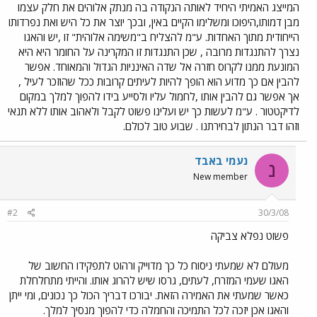
המייצג האמיתי היחיד לאותה הנקודה בה מנתק אלוהים את חלק עצמו
מבן דמותו,היפוכו ומשלימו הקיים באין, ובכך יוצר את כל היש ואת נפרדותו
הייחודית מתוך האחדות. ע"מ להצליח ב"משימה אלוהית" זו ,יש והאגו
נצרך להתנגדות מרובה , שכן התנגדות זו המקרינה על החומר היא היא
המונעת ממנו לקרוס חזרה אל שדה האינניות הגדול והמאוחד. אפשר
להבין אם כך מדוע הוא הופך להיות לעיתים קרובות ככל שהוזכר לעיל ,
אך אפשר גם להבין אותו ,לחמול עליו ולסייע בידו להפוך למלך במקום
לדיקטטור . ע"מ לעשות כך יש ועלינו פשוט לקבל ולאהוב אותו ללא תנאי
וזהו דבר הנתון לבחירתנו . שבוע טוב לכולם.
נעמי באבד
נ
New member
#2
30/3/08
פשוט נפלא צביקה
מעולם לא שמעתי ניסוח כל כך מדוייק ורהוט לתפקידו החשוב של
האגו שעמי המזרח, לעתים, גרסו שיש להרוג אותו. והייתי מתחלחלת
כאשר שמעתי את האמירה הזאת. יבורכו דבריך הכול כך נכונים, ומי ייתן
והאגו אכן יזכה לכל התמיכה והחמלה כדי להפוך מנסיך למלך.